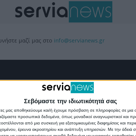
ωνήστε μαζί μας στο
info@servianews.gr
ΣΧΕΤΙΚΑ
ΟΡΟΙ ΧΡΗΣΗ
Σεβόμαστε την ιδιωτικότητά σας
Επικοινωνία
Όροι χρήσης
άτες μας αποθηκεύουμε και/ή έχουμε πρόσβαση σε πληροφορίες σε μια
Διαφήμιση
Πολιτική προστασίας π
ργαζόμαστε προσωπικά δεδομένα, όπως μοναδικοί αναγνωριστικοί και 
στέλλονται από μια συσκευή για εξατομικευμένες διαφημίσεις και περ
Ταυτότητα
δεδομένων
εχομένου, έρευνα ακροατηρίου και ανάπτυξη υπηρεσιών.
Με την άδειά σα
χεται να χρησιμοποιήσουμε ακριβή δεδομένα γεωγραφικής τοποθεσίας 