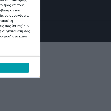
okies
ό εμάς και τους
σβαση σε πιο
τε να συναινέσετε.
αιτεί τη
εις σας θα ισχύουν
 τη συγκατάθεσή σας
ορρήτου" στο κάτω