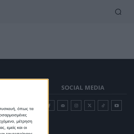
Σ
SOCIAL MEDIA
 συσκευή, όπως τα
ροσωπικών
προσαρμοσμένες
ιεχόμενο, μέτρηση
ς, εμείς και οι
και ταυτοποίησης