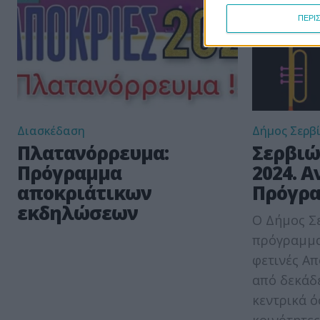
ΠΕΡΙ
Διασκέδαση
Δήμος Σερβ
Πλατανόρρευμα:
Σερβιώ
Πρόγραμμα
2024. 
αποκριάτικων
Πρόγρ
εκδηλώσεων
Ο Δήμος Σ
πρόγραμμα
φετινές Απ
από δεκάδε
κεντρικά ό
κοινότητες,