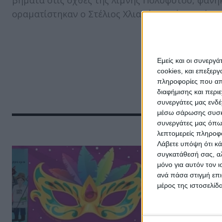
οραματίστηκαν ο Στέλιος Χλιαράς, η Εύη Μιμίκου.
Εμείς και οι συνεργ
cookies, και επεξε
πληροφορίες που απο
διαφήμισης και περι
συνεργάτες μας ενδέ
μέσω σάρωσης συσκευ
συνεργάτες μας όπω
λεπτομερείς πληροφορ
Λάβετε υπόψη ότι κά
συγκατάθεσή σας, αλ
μόνο για αυτόν τον 
ανά πάσα στιγμή επι
μέρος της ιστοσελίδα