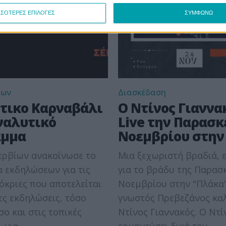
ΣΣΟΤΕΡΕΣ ΕΠΙΛΟΓΕΣ
ΣΥΜΦΩΝΩ
ίων
Διασκέδαση
τικο Καρναβάλι
Ο Ντίνος Γιαννα
Αναλυτικό
Live την Παρασκ
αμμα
Νοεμβρίου στην
ερβίων ανακοίνωσε το
Μια ξεχωριστή βραδιά, ε
 εκδηλώσεων για τις
για το βράδυ της Παρασ
όκριες που αποτελείται
Νοεμβρίου στην "Πλάκα"
ς εκδηλώσεις, τόσο
γνωστός Πρεβεζάνος κα
σο και στις τοπικές
Ντίνος Γιαννακός. Ο Ντίνος θα
 για...
ερμηνεύσει δικά του...