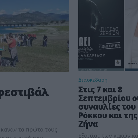
Διασκέδαση
Στις 7 και 8
 φεστιβάλ
Σεπτεμβρίου ο
συναυλίες του
Ρόκκου και της
Ζήνα
 έκαναν τα πρώτα τους
Εξαιτίας των κακών κ
κε πως αυτό που