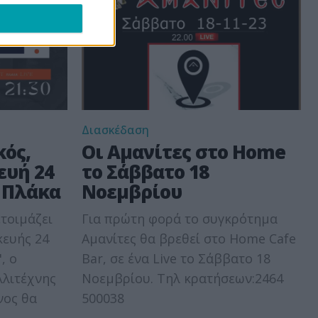
Διασκέδαση
κός,
Οι Αμανίτες στο Home
ευή 24
το Σάββατο 18
 Πλάκα
Νοεμβρίου
τοιμάζει
Για πρώτη φορά το συγκρότημα
κευής 24
Αμανίτες θα βρεθεί στο Home Cafe
, ο
Bar, σε ένα Live το Σάββατο 18
λλιτέχνης
Νοεμβρίου. Τηλ κρατήσεων:2464
500038