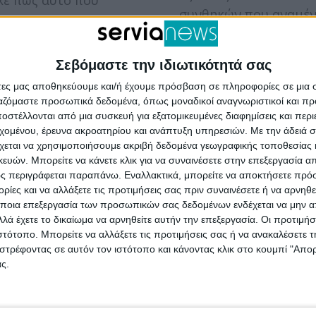
συνθηκών που αναμέν
..
την Πέμπτη 29 και τη
30 Αυγούστου, οι
Σεβόμαστε την ιδιωτικότητά σας
προγραμματισμένες σ
άτες μας αποθηκεύουμε και/ή έχουμε πρόσβαση σε πληροφορίες σε μια
των δύο καλλιτεχνών
ργαζόμαστε προσωπικά δεδομένα, όπως μοναδικοί αναγνωριστικοί και 
μεταφέρονται για...
στέλλονται από μια συσκευή για εξατομικευμένες διαφημίσεις και περ
εχομένου, έρευνα ακροατηρίου και ανάπτυξη υπηρεσιών.
Με την άδειά σα
χεται να χρησιμοποιήσουμε ακριβή δεδομένα γεωγραφικής τοποθεσίας 
ών. Μπορείτε να κάνετε κλικ για να συναινέσετε στην επεξεργασία απ
ς περιγράφεται παραπάνω. Εναλλακτικά, μπορείτε να αποκτήσετε πρό
ίες και να αλλάξετε τις προτιμήσεις σας πριν συναινέσετε ή να αρνηθεί
ποια επεξεργασία των προσωπικών σας δεδομένων ενδέχεται να μην απ
λά έχετε το δικαίωμα να αρνηθείτε αυτήν την επεξεργασία. Οι προτιμήσ
ιστότοπο. Μπορείτε να αλλάξετε τις προτιμήσεις σας ή να ανακαλέσετε
στρέφοντας σε αυτόν τον ιστότοπο και κάνοντας κλικ στο κουμπί "Απ
ς.