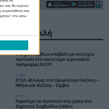
αιτεί τη
εις σας θα ισχύουν
 τη συγκατάθεσή σας
ορρήτου" στο κάτω
Δημοφιλή
Δήμος Σερβίων
Ο Δήμος Σερβίων υπέβαλε με επιτυχία
πρόταση στο καινοτόμο ευρωπαϊκό
πρόγραμμα ALERT
Σέρβια
ΚΤΕΛ: Αλλαγές στα δρομολόγια Κοζάνη –
Αθήνα και Κοζάνη – Σέρβια
Videos
Παραλίγο να πιαστούν στα χέρια στο
Δημοτικό Συμβούλιο (video)