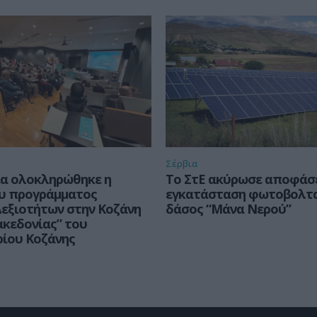
Σέρβια
ία ολοκληρώθηκε η
Το ΣτΕ ακύρωσε αποφάσε
ου προγράμματος
εγκατάσταση φωτοβολτα
εξιοτήτων στην Κοζάνη
δάσος “Μάνα Νερού”
κεδονίας” του
ρίου Κοζάνης