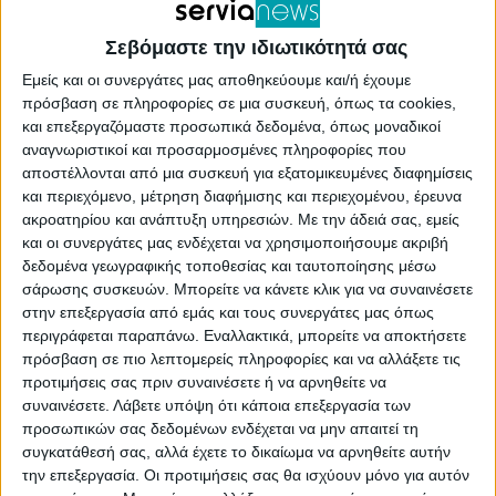
Σεβόμαστε την ιδιωτικότητά σας
Εμείς και οι συνεργάτες μας αποθηκεύουμε και/ή έχουμε
πρόσβαση σε πληροφορίες σε μια συσκευή, όπως τα cookies,
και επεξεργαζόμαστε προσωπικά δεδομένα, όπως μοναδικοί
αναγνωριστικοί και προσαρμοσμένες πληροφορίες που
αποστέλλονται από μια συσκευή για εξατομικευμένες διαφημίσεις
και περιεχόμενο, μέτρηση διαφήμισης και περιεχομένου, έρευνα
ακροατηρίου και ανάπτυξη υπηρεσιών.
Με την άδειά σας, εμείς
και οι συνεργάτες μας ενδέχεται να χρησιμοποιήσουμε ακριβή
Τέσσερις έγιναν οι Ειδικοί Συνεργάτες που
δεδομένα γεωγραφικής τοποθεσίας και ταυτοποίησης μέσω
σάρωσης συσκευών. Μπορείτε να κάνετε κλικ για να συναινέσετε
επικουρούν τον Δήµαρχο Σερβίων Χρήστο
στην επεξεργασία από εμάς και τους συνεργάτες μας όπως
Ελευθερίου κατά την άσκηση των καθηκόντων
περιγράφεται παραπάνω. Εναλλακτικά, μπορείτε να αποκτήσετε
πρόσβαση σε πιο λεπτομερείς πληροφορίες και να αλλάξετε τις
του. Συγκεκριμένα, ο Δήμος Σερβίων προχώρησε
προτιμήσεις σας πριν συναινέσετε ή να αρνηθείτε να
στην πρόσληψη της Βελισσάρη Σοφίας του
συναινέσετε.
Λάβετε υπόψη ότι κάποια επεξεργασία των
προσωπικών σας δεδομένων ενδέχεται να μην απαιτεί τη
Χρήστου του κλάδου ΠΕ Μηχανικών και
συγκατάθεσή σας, αλλά έχετε το δικαίωμα να αρνηθείτε αυτήν
ειδικότητας ΠΕ Πολιτικών Μηχανικών, ως Ειδική
την επεξεργασία. Οι προτιμήσεις σας θα ισχύουν μόνο για αυτόν