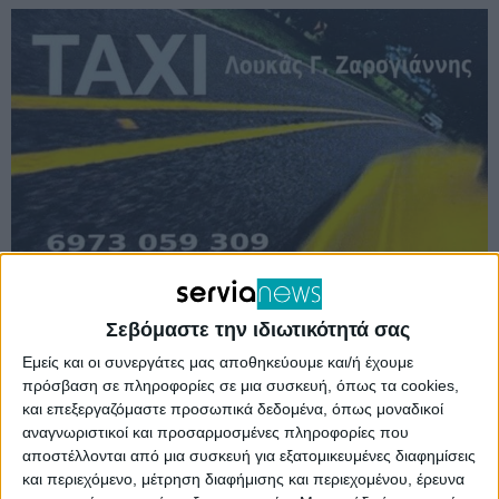
Σεβόμαστε την ιδιωτικότητά σας
Σημαντικές διακρίσεις πέτυχαν οι μαθητές/τριες
Εμείς και οι συνεργάτες μας αποθηκεύουμε και/ή έχουμε
του Γυμνασίου Σερβίων στον 2o Πανελλήνιο
πρόσβαση σε πληροφορίες σε μια συσκευή, όπως τα cookies,
και επεξεργαζόμαστε προσωπικά δεδομένα, όπως μοναδικοί
Μαθητικό Οικονομικό Διαγωνισμό για την Α’
αναγνωριστικοί και προσαρμοσμένες πληροφορίες που
Γυμνασίου με θέμα: “Η Ιδέα του επιχειρείν στην
αποστέλλονται από μια συσκευή για εξατομικευμένες διαφημίσεις
και περιεχόμενο, μέτρηση διαφήμισης και περιεχομένου, έρευνα
Α’ Γυμνασίου”, ο οποίος πραγματοποιήθηκε στις