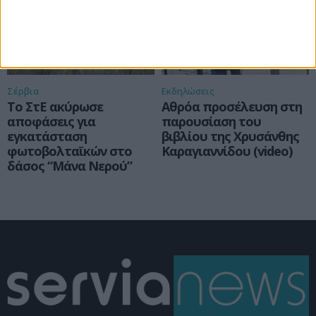
Σέρβια
Εκδηλώσεις
Το ΣτΕ ακύρωσε
Αθρόα προσέλευση στη
αποφάσεις για
παρουσίαση του
εγκατάσταση
βιβλίου της Χρυσάνθης
φωτοβολταϊκών στο
Καραγιαννίδου (video)
δάσος “Μάνα Νερού”