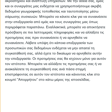
ακροατηρίου και ανάπτυξη υπηρεσιών.
Με την άδειά σας, εμείς
27 Φεβρουαρίου 2024 από το Ελληνικό Ανοικτό
και οι συνεργάτες μας ενδέχεται να χρησιμοποιήσουμε ακριβή
δεδομένα γεωγραφικής τοποθεσίας και ταυτοποίησης μέσω
Πανεπιστήμιο (Ε.Α.Π.)
σάρωσης συσκευών. Μπορείτε να κάνετε κλικ για να συναινέσετε
στην επεξεργασία από εμάς και τους συνεργάτες μας όπως
περιγράφεται παραπάνω. Εναλλακτικά, μπορείτε να αποκτήσετε
πρόσβαση σε πιο λεπτομερείς πληροφορίες και να αλλάξετε τις
προτιμήσεις σας πριν συναινέσετε ή να αρνηθείτε να
συναινέσετε.
Λάβετε υπόψη ότι κάποια επεξεργασία των
προσωπικών σας δεδομένων ενδέχεται να μην απαιτεί τη
συγκατάθεσή σας, αλλά έχετε το δικαίωμα να αρνηθείτε αυτήν
την επεξεργασία. Οι προτιμήσεις σας θα ισχύουν μόνο για αυτόν
τον ιστότοπο. Μπορείτε να αλλάξετε τις προτιμήσεις σας ή να
ανακαλέσετε τη συγκατάθεσή σας ανά πάσα στιγμή
επιστρέφοντας σε αυτόν τον ιστότοπο και κάνοντας κλικ στο
κουμπί "Απορρήτου" στο κάτω μέρος της ιστοσελίδας.