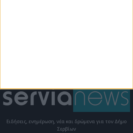
Εκδηλώσεις
Εκδηλώσεις
Αναβολή φωταγώγησης
Φωταγώγηση του
του χριστουγεννιάτικου
Χριστουγεννιάτικου
δέντρου
Δέντρου με τον Σωτήρη
Γιαζιτζιόγλου
Eιδήσεις, ενημέρωση, νέα και δρώμενα για τον Δήμο
Σερβίων