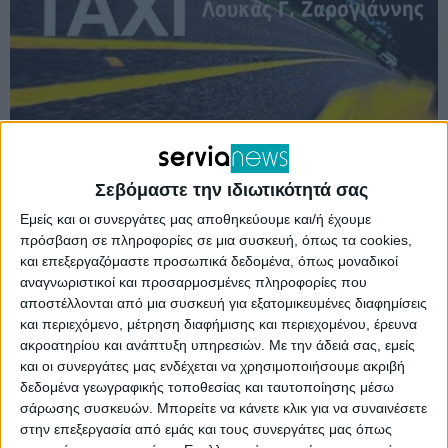
Σεβόμαστε την ιδιωτικότητά σας
Εμείς και οι συνεργάτες μας αποθηκεύουμε και/ή έχουμε
πρόσβαση σε πληροφορίες σε μια συσκευή, όπως τα cookies,
Τη Δευτέρα 11 Νοεμβρίου, στις 17:30 θα
και επεξεργαζόμαστε προσωπικά δεδομένα, όπως μοναδικοί
αναγνωριστικοί και προσαρμοσμένες πληροφορίες που
πραγματοποιηθεί στο Πολιτιστικό Κέντρο
αποστέλλονται από μια συσκευή για εξατομικευμένες διαφημίσεις
Σερβίων η πέμπτη ειδική συνεδρίαση
και περιεχόμενο, μέτρηση διαφήμισης και περιεχομένου, έρευνα
ακροατηρίου και ανάπτυξη υπηρεσιών.
Με την άδειά σας, εμείς
λογοδοσίας της Δημοτικής Αρχής.
και οι συνεργάτες μας ενδέχεται να χρησιμοποιήσουμε ακριβή
δεδομένα γεωγραφικής τοποθεσίας και ταυτοποίησης μέσω
σάρωσης συσκευών. Μπορείτε να κάνετε κλικ για να συναινέσετε
Στη συνεδρίαση αυτή, η οποία είναι δημόσια,
στην επεξεργασία από εμάς και τους συνεργάτες μας όπως
συζητούνται έως δέκα θέματα τα οποία τίθενται