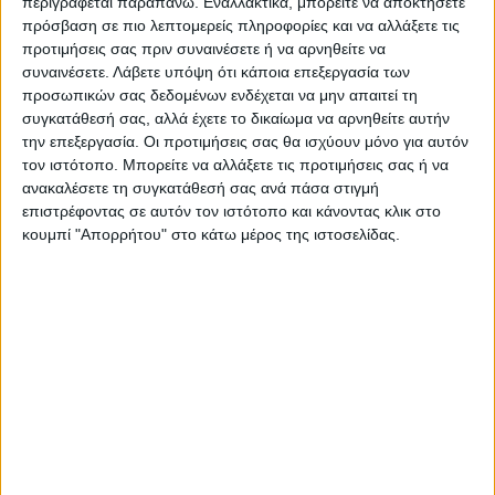
περιγράφεται παραπάνω. Εναλλακτικά, μπορείτε να αποκτήσετε
πρόσβαση σε πιο λεπτομερείς πληροφορίες και να αλλάξετε τις
από τους δημοτικούς συμβούλους και επιπλέον
προτιμήσεις σας πριν συναινέσετε ή να αρνηθείτε να
έως δύο θέματα τα οποία τίθενται από τους
συναινέσετε.
Λάβετε υπόψη ότι κάποια επεξεργασία των
προσωπικών σας δεδομένων ενδέχεται να μην απαιτεί τη
προέδρους συμβουλίων δημοτικών κοινοτήτων
συγκατάθεσή σας, αλλά έχετε το δικαίωμα να αρνηθείτε αυτήν
καθώς και τους προέδρους δημοτικών
την επεξεργασία. Οι προτιμήσεις σας θα ισχύουν μόνο για αυτόν
τον ιστότοπο. Μπορείτε να αλλάξετε τις προτιμήσεις σας ή να
κοινοτήτων, και στα οποία απαντάει
ανακαλέσετε τη συγκατάθεσή σας ανά πάσα στιγμή
εκπρόσωπος της δημοτικής αρχής.
επιστρέφοντας σε αυτόν τον ιστότοπο και κάνοντας κλικ στο
κουμπί "Απορρήτου" στο κάτω μέρος της ιστοσελίδας.
Οι προσκαλούμενοι με την παρούσα Δημοτικοί
Σύμβουλοι και Πρόεδροι Δημοτικών Κοινοτήτων
και Συμβουλίων Δημοτικών Κοινοτήτων
μπορούν να καταθέσουν εγγράφως ή με μήνυμα
ηλεκτρονικού ταχυδρομείου στη Γραμματεία
Δημοτικού Συμβουλίου (στην ηλεκτρονική
διεύθυνση
ds@dservion.gr
) έως ένα θέμα ο