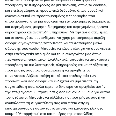
πρόσβαση σε πληροφορίες σε μια συσκευή, όπως τα cookies,
και επεξεργαζόμαστε προσωπικά δεδομένα, όπως μοναδικοί
αναγνωριστικοί και προσαρμοσμένες πληροφορίες που
αποστέλλονται από μια συσκευή για εξατομικευμένες διαφημίσεις
και περιεχόμενο, μέτρηση διαφήμισης και περιεχομένου, έρευνα
ακροατηρίου και ανάπτυξη υπηρεσιών.
Με την άδειά σας, εμείς
και οι συνεργάτες μας ενδέχεται να χρησιμοποιήσουμε ακριβή
δεδομένα γεωγραφικής τοποθεσίας και ταυτοποίησης μέσω
σάρωσης συσκευών. Μπορείτε να κάνετε κλικ για να συναινέσετε
στην επεξεργασία από εμάς και τους συνεργάτες μας όπως
περιγράφεται παραπάνω. Εναλλακτικά, μπορείτε να αποκτήσετε
πρόσβαση σε πιο λεπτομερείς πληροφορίες και να αλλάξετε τις
προτιμήσεις σας πριν συναινέσετε ή να αρνηθείτε να
συναινέσετε.
Λάβετε υπόψη ότι κάποια επεξεργασία των
προσωπικών σας δεδομένων ενδέχεται να μην απαιτεί τη
συγκατάθεσή σας, αλλά έχετε το δικαίωμα να αρνηθείτε αυτήν
την επεξεργασία. Οι προτιμήσεις σας θα ισχύουν μόνο για αυτόν
τον ιστότοπο. Μπορείτε να αλλάξετε τις προτιμήσεις σας ή να
ανακαλέσετε τη συγκατάθεσή σας ανά πάσα στιγμή
επιστρέφοντας σε αυτόν τον ιστότοπο και κάνοντας κλικ στο
κουμπί "Απορρήτου" στο κάτω μέρος της ιστοσελίδας.