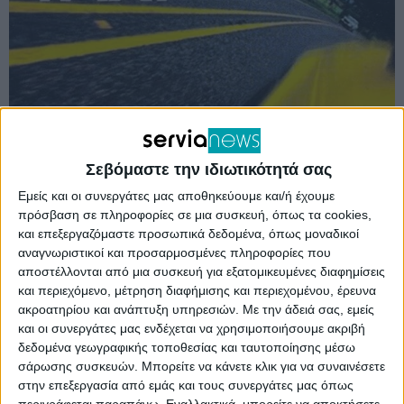
Σεβόμαστε την ιδιωτικότητά σας
Εμείς και οι συνεργάτες μας αποθηκεύουμε και/ή έχουμε
Το Φεστιβάλ Αντίπερα διοργανώνεται για
πρόσβαση σε πληροφορίες σε μια συσκευή, όπως τα cookies,
δεύτερη χρονιά στη λίμνη Πολυφύτου, δίπλα
και επεξεργαζόμαστε προσωπικά δεδομένα, όπως μοναδικοί
αναγνωριστικοί και προσαρμοσμένες πληροφορίες που
από την Υψηλή γέφυρα Σερβίων από την
αποστέλλονται από μια συσκευή για εξατομικευμένες διαφημίσεις
Παρασκευή 20 έως την Κυριακή 22 Σεπτεμβρίου
και περιεχόμενο, μέτρηση διαφήμισης και περιεχομένου, έρευνα
ακροατηρίου και ανάπτυξη υπηρεσιών.
Με την άδειά σας, εμείς
2024. Οι συμμετέχοντες καλλιτέχνες θα
και οι συνεργάτες μας ενδέχεται να χρησιμοποιήσουμε ακριβή
βρίσκονται σε Κοζάνη – Σέρβια και Βελβεντό από
δεδομένα γεωγραφικής τοποθεσίας και ταυτοποίησης μέσω
σάρωσης συσκευών. Μπορείτε να κάνετε κλικ για να συναινέσετε
Σάββατο 14 Σεπτεμβρίου 2024.
στην επεξεργασία από εμάς και τους συνεργάτες μας όπως
περιγράφεται παραπάνω. Εναλλακτικά, μπορείτε να αποκτήσετε