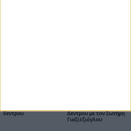
Εκδηλώσεις
Εκδηλώσεις
ΜΟΣ Σερβίων:
Την Τρίτη 17 Δεκεμβρίου
Χριστουγεννιάτικη
η φωταγώγηση του
γιορτή στο Πολιτιστικό
Χριστουγεννιάτικου
Κέντρο την Κυριακή 15
Δέντρου
Δεκεμβρίου
Εκδηλώσεις
Εκδηλώσεις
Αναβολή φωταγώγησης
Φωταγώγηση του
του χριστουγεννιάτικου
Χριστουγεννιάτικου
δέντρου
Δέντρου με τον Σωτήρη
Γιαζιτζιόγλου