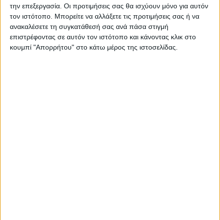
την επεξεργασία. Οι προτιμήσεις σας θα ισχύουν μόνο για αυτόν
τον ιστότοπο. Μπορείτε να αλλάξετε τις προτιμήσεις σας ή να
Ο Σύλλογος Γυναικών Σερβίων “Η Εστία”, σε μια
ανακαλέσετε τη συγκατάθεσή σας ανά πάσα στιγμή
προσπάθεια διατήρησης της άυλης πολιτιστικής
επιστρέφοντας σε αυτόν τον ιστότοπο και κάνοντας κλικ στο
κουμπί "Απορρήτου" στο κάτω μέρος της ιστοσελίδας.
κληρονομιάς αλλά και διάσωσης των γεύσεων
της τοπικής κουζίνας, διοργανώνει την Κυριακή
17 Δεκεμβρίου στις 11.30 π.μ. στη κεντρική
πλατεία των Σερβίων, μια γιορτή εθίμων και
γεύσεων.
Η εκδήλωση θα γίνει υπό την αιγίδα του Δήμου
Σερβίων και σε συνεργασία και με το Α’ ΚΑΠΗ
Σερβίων. Στην εκδήλωση οι παρευρισκόμενοι θα
έχουν την δυνατότητα να γευτούν τα
παραδοσιακά γιαπράκια του Συλλόγου Γυναικών