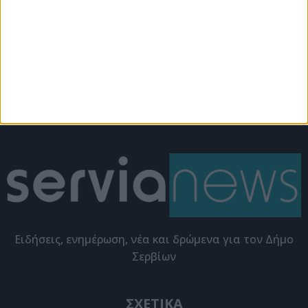
Εκδηλώσεις
Εκδηλώσεις
Αναβολή φωταγώγησης
Φωταγώγηση του
του χριστουγεννιάτικου
Χριστουγεννιάτικου
δέντρου
Δέντρου με τον Σωτήρη
Γιαζιτζιόγλου
Eιδήσεις, ενημέρωση, νέα και δρώμενα για τον Δήμο
Σερβίων
ΣΧΕΤΙΚΑ