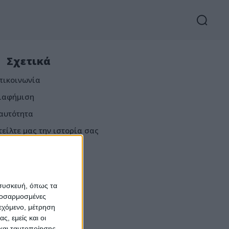
Σχετικά
πικοινωνία
ιαφήμιση
αυτότητα
τείλτε μας την ιστορία σας
 συσκευή, όπως τα
προσαρμοσμένες
ιεχόμενο, μέτρηση
ς, εμείς και οι
και ταυτοποίησης