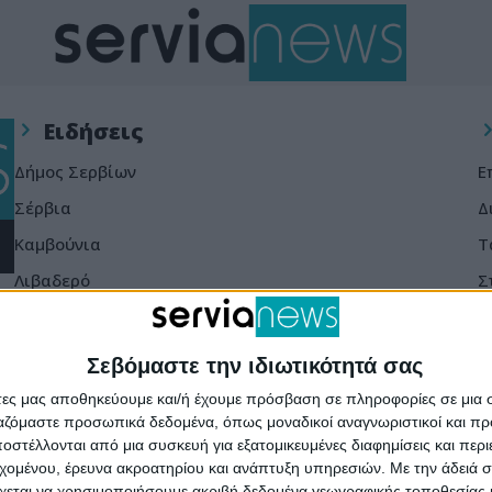
Ειδήσεις
Δήμος Σερβίων
Ε
Σέρβια
Δ
Καμβούνια
Τ
Λιβαδερό
Σ
Δράσεις
Διασκέδαση
Σεβόμαστε την ιδιωτικότητά σας
Εκδηλώσεις
άτες μας αποθηκεύουμε και/ή έχουμε πρόσβαση σε πληροφορίες σε μια
ργαζόμαστε προσωπικά δεδομένα, όπως μοναδικοί αναγνωριστικοί και 
Πολιτισμός
στέλλονται από μια συσκευή για εξατομικευμένες διαφημίσεις και περ
Αθλητισμός
εχομένου, έρευνα ακροατηρίου και ανάπτυξη υπηρεσιών.
Με την άδειά σα
χεται να χρησιμοποιήσουμε ακριβή δεδομένα γεωγραφικής τοποθεσίας 