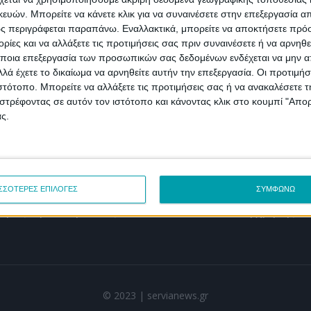
Videos
ών. Μπορείτε να κάνετε κλικ για να συναινέσετε στην επεξεργασία απ
ς περιγράφεται παραπάνω. Εναλλακτικά, μπορείτε να αποκτήσετε πρό
ίες και να αλλάξετε τις προτιμήσεις σας πριν συναινέσετε ή να αρνηθεί
ποια επεξεργασία των προσωπικών σας δεδομένων ενδέχεται να μην απ
λά έχετε το δικαίωμα να αρνηθείτε αυτήν την επεξεργασία. Οι προτιμήσ
ιστότοπο. Μπορείτε να αλλάξετε τις προτιμήσεις σας ή να ανακαλέσετε
ΣΧΕΤΙΚΑ
ΟΡΟΙ ΧΡΗΣΗ
στρέφοντας σε αυτόν τον ιστότοπο και κάνοντας κλικ στο κουμπί "Απ
ς.
Επικοινωνία
Όροι χρήσης
Διαφήμιση
Πολιτική προστασίας π
Ταυτότητα
δεδομένων
ΣΣΟΤΕΡΕΣ ΕΠΙΛΟΓΕΣ
ΣΥΜΦΩΝΩ
ε μας την ιστορία σας
Πολιτική χρήσης Co
© 2023 | servianews.gr