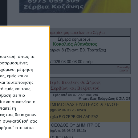
 συσκευή, όπως τα
προσαρμοσμένες
ιεχόμενο, μέτρηση
ς, εμείς και οι
και ταυτοποίησης
ό εμάς και τους
σβαση σε πιο
τε να συναινέσετε.
αιτεί τη
εις σας θα ισχύουν
 τη συγκατάθεσή σας
ορρήτου" στο κάτω