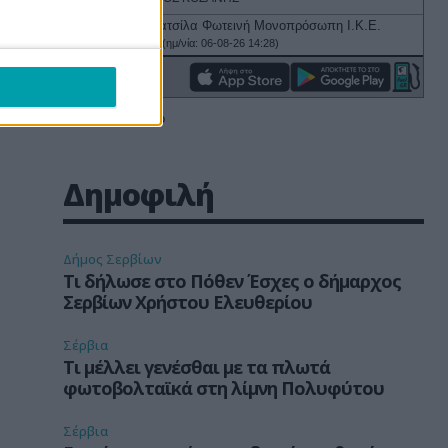
Δημοφιλή
Δήμος Σερβίων
Τι δήλωσε στο Πόθεν Έσχες ο δήμαρχος
Σερβίων Χρήστου Ελευθερίου
Σέρβια
Τι μέλλει γενέσθαι με τα πλωτά
φωτοβολταϊκά στη λίμνη Πολυφύτου
Σέρβια