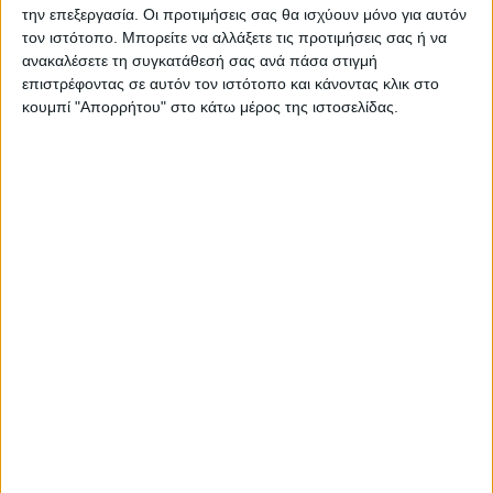
Επιτροπή.
την επεξεργασία. Οι προτιμήσεις σας θα ισχύουν μόνο για αυτόν
τον ιστότοπο. Μπορείτε να αλλάξετε τις προτιμήσεις σας ή να
ανακαλέσετε τη συγκατάθεσή σας ανά πάσα στιγμή
Σύμφωνα με το κείμενο συμπερασμάτων –
επιστρέφοντας σε αυτόν τον ιστότοπο και κάνοντας κλικ στο
κουμπί "Απορρήτου" στο κάτω μέρος της ιστοσελίδας.
προτάσεων του Εργαστηρίου Πειραματικής
Αντοχής των Υλικών και Κατασκευών ΑΠΘ,
προτείνεται η αμφίπλευρη διέλευση φορτηγών
οχημάτων έως 40t, με περιορισμό απόστασής
τους τα 100μ. και μέγιστη ταχύτητα τα 40km/h,
χωρίς κάποιο περιοριστικό μέτρο απόστασης για
τα οχήματα έως 3,5 τόνων. Ανάμεσα στα
συμπεράσματα του ως άνω Κειμένου
Συμπερασμάτων, αναφέρεται η ανάγκη άμεσης
στεγάνωσης του καταστρώματος για το μήκος
των δοκών των βάθρων Μ4 – Μ5 – Μ6 με