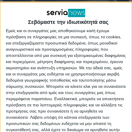
Σεβόμαστε την ιδιωτικότητά σας
Εμείς και οι συνεργάτες μας αποθηκεύουμε και/ή έχουμε
πρόσβαση σε πληροφορίες σε μια συσκευή, όπως τα cookies,
και επεξεργαζόμαστε προσωπικά δεδομένα, όπως μοναδικοί
αναγνωριστικοί και προσαρμοσμένες πληροφορίες που
αποστέλλονται από μια συσκευή για εξατομικευμένες διαφημίσεις
Το Περιφερειακό Συμβούλιο Δυτικής
και περιεχόμενο, μέτρηση διαφήμισης και περιεχομένου, έρευνα
ακροατηρίου και ανάπτυξη υπηρεσιών.
Με την άδειά σας, εμείς
Μακεδονίας συνεδρίασε εκτάκτως και αποφάσισε
και οι συνεργάτες μας ενδέχεται να χρησιμοποιήσουμε ακριβή
τον τρόπο δημοπράτησης του έργου “Εργασίες
δεδομένα γεωγραφικής τοποθεσίας και ταυτοποίησης μέσω
σάρωσης συσκευών. Μπορείτε να κάνετε κλικ για να συναινέσετε
ανακατασκευής καταστρώματος Υψηλής Γέφυρας
στην επεξεργασία από εμάς και τους συνεργάτες μας όπως
Σερβίων” προϋπολογισμού 285.000 ευρώ με την
περιγράφεται παραπάνω. Εναλλακτικά, μπορείτε να αποκτήσετε
πρόσβαση σε πιο λεπτομερείς πληροφορίες και να αλλάξετε τις
διαδικασία της διαπραγμάτευσης χωρίς
προτιμήσεις σας πριν συναινέσετε ή να αρνηθείτε να
προηγούμενη δημοσίευση. Στις 16 Μαΐου είχε
συναινέσετε.
Λάβετε υπόψη ότι κάποια επεξεργασία των
προσωπικών σας δεδομένων ενδέχεται να μην απαιτεί τη
εγκριθεί η δαπάνη από την Οικονομική
συγκατάθεσή σας, αλλά έχετε το δικαίωμα να αρνηθείτε αυτήν