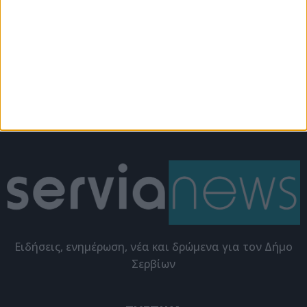
Σέρβια
Εκδηλώσεις
Το ΣτΕ ακύρωσε
Αθρόα προσέλευση στη
αποφάσεις για
παρουσίαση του
εγκατάσταση
βιβλίου της Χρυσάνθης
φωτοβολταϊκών στο
Καραγιαννίδου (video)
δάσος “Μάνα Νερού”
Eιδήσεις, ενημέρωση, νέα και δρώμενα για τον Δήμο
Σερβίων