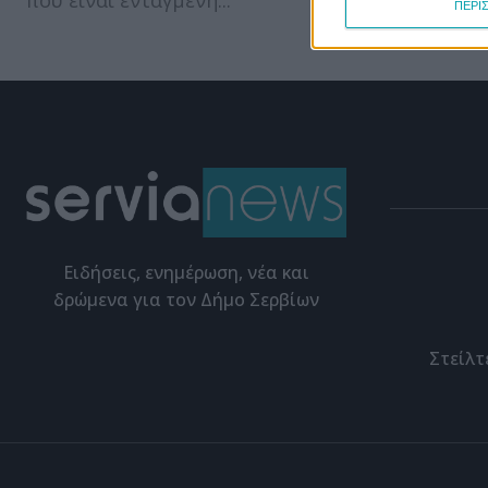
που είναι ενταγμένη...
αναφέρει π
ΠΕΡΙ
Eιδήσεις, ενημέρωση, νέα και
δρώμενα για τον Δήμο Σερβίων
Στείλτ