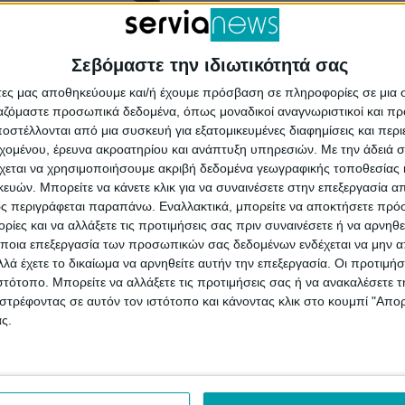
Σεβόμαστε την ιδιωτικότητά σας
άτες μας αποθηκεύουμε και/ή έχουμε πρόσβαση σε πληροφορίες σε μια
ργαζόμαστε προσωπικά δεδομένα, όπως μοναδικοί αναγνωριστικοί και 
στέλλονται από μια συσκευή για εξατομικευμένες διαφημίσεις και περ
ίων
εχομένου, έρευνα ακροατηρίου και ανάπτυξη υπηρεσιών.
Με την άδειά σα
5 ευρώ έλλειμα
χεται να χρησιμοποιήσουμε ακριβή δεδομένα γεωγραφικής τοποθεσίας 
κονομικά του
ών. Μπορείτε να κάνετε κλικ για να συναινέσετε στην επεξεργασία απ
ς περιγράφεται παραπάνω. Εναλλακτικά, μπορείτε να αποκτήσετε πρό
Σερβίων
ίες και να αλλάξετε τις προτιμήσεις σας πριν συναινέσετε ή να αρνηθεί
ποια επεξεργασία των προσωπικών σας δεδομένων ενδέχεται να μην απ
ε δημοσίευμα του
λά έχετε το δικαίωμα να αρνηθείτε αυτήν την επεξεργασία. Οι προτιμήσ
si.gr ο Δήμος Σερβίων
ιστότοπο. Μπορείτε να αλλάξετε τις προτιμήσεις σας ή να ανακαλέσετε
εσα σε 24 Δήμους της
στρέφοντας σε αυτόν τον ιστότοπο και κάνοντας κλικ στο κουμπί "Απ
ς.
ου παρουσιάζουν
ά προβλήματα.
ένα το δημοσίευμα