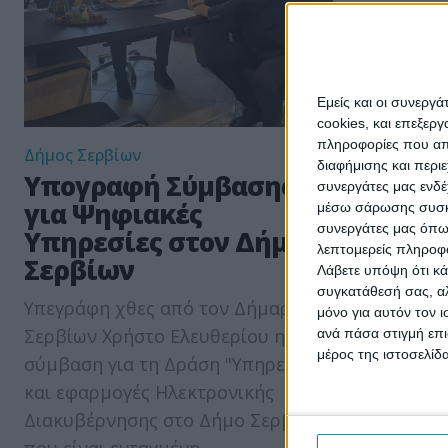
Εμείς και οι συνεργ
cookies, και επεξε
πληροφορίες που απο
Δήμος Σερβίων
Δήμος Σερβ
διαφήμισης και περι
Υπογραφή Σύμβασης
705.07
συνεργάτες μας ενδέ
για Ψηφιακές
στα οι
μέσω σάρωσης συσκευ
συνεργάτες μας όπω
Υπηρεσίες στον Δήμο
Δήμου 
λεπτομερείς πληροφορ
Σερβίων
Λάβετε υπόψη ότι κά
Σύμφωνα μ
συγκατάθεσή σας, αλ
Υπεγράφη χθες από τον Δήμαρχο
aftodioiki
μόνο για αυτόν τον 
Σερβίων Χρήστο Ελευθερίου η
είναι ανάμ
ανά πάσα στιγμή επι
μέρος της ιστοσελίδα
σύμβαση για τη Δράση "Υπηρεσίες
Ελλάδας π
και εφαρμογές Ηλεκτρονικής
οικονομικ
Διακυβέρνησης στο Δήμο Σερβίων"
Συγκεκριμ