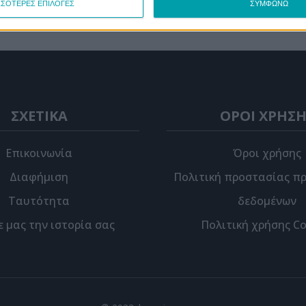
ως o...
ΣΣΟΤΕΡΕΣ ΕΠΙΛΟΓΕΣ
ΣΥΜΦΩΝΩ
ΣΧΕΤΙΚΑ
ΟΡΟΙ ΧΡΗΣΗ
Επικοινωνία
Όροι χρήσης
Διαφήμιση
Πολιτική προστασίας π
Ταυτότητα
δεδομένων
ε μας την ιστορία σας
Πολιτική χρήσης Co