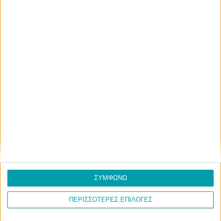
Χορωδιών στο
Βελβεντό από τις 28
έως τις 30 Ιουνίου
Eιδήσεις, ενημέρωση, νέα και δρώμενα για τον Δήμο
Σερβίων
ΣΥΜΦΩΝΩ
ΣΧΕΤΙΚΑ
ΠΕΡΙΣΣΟΤΕΡΕΣ ΕΠΙΛΟΓΕΣ
Επικοινωνία