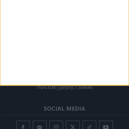
Διαφήμιση
Ταυτότητα
Στείλτε μας την ιστορία σας
ΟΡΟΙ ΧΡΗΣΗΣ
Όροι χρήσης
Πολιτική προστασίας προσωπικών δεδομένων
Πολιτική χρήσης Cookies
SOCIAL MEDIA