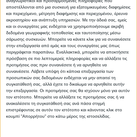
αναγνωριστικοί και προσαρμοσμένες πληροφορίες που
αποστέλλονται από μια συσκευή για εξατομικευμένες διαφημίσεις
και περιεχόμενο, μέτρηση διαφήμισης και περιεχομένου, έρευνα
ακροατηρίου και ανάπτυξη υπηρεσιών.
Με την άδειά σας, εμείς
Videos
Βελβεντό
Παρακολουθήστε
3ο Διεθνές Φεστιβάλ
και οι συνεργάτες μας ενδέχεται να χρησιμοποιήσουμε ακριβή
ζωντανά το 3ο Διεθνές
Χορωδιών στο
δεδομένα γεωγραφικής τοποθεσίας και ταυτοποίησης μέσω
Φεστιβάλ Χορωδιών
Βελβεντό από τις 28
σάρωσης συσκευών. Μπορείτε να κάνετε κλικ για να συναινέσετε
στο Βελβεντό
έως τις 30 Ιουνίου. Το
στην επεξεργασία από εμάς και τους συνεργάτες μας όπως
πρόγραμμα
περιγράφεται παραπάνω. Εναλλακτικά, μπορείτε να αποκτήσετε
πρόσβαση σε πιο λεπτομερείς πληροφορίες και να αλλάξετε τις
προτιμήσεις σας πριν συναινέσετε ή να αρνηθείτε να
συναινέσετε.
Λάβετε υπόψη ότι κάποια επεξεργασία των
προσωπικών σας δεδομένων ενδέχεται να μην απαιτεί τη
συγκατάθεσή σας, αλλά έχετε το δικαίωμα να αρνηθείτε αυτήν
την επεξεργασία. Οι προτιμήσεις σας θα ισχύουν μόνο για αυτόν
τον ιστότοπο. Μπορείτε να αλλάξετε τις προτιμήσεις σας ή να
ανακαλέσετε τη συγκατάθεσή σας ανά πάσα στιγμή
επιστρέφοντας σε αυτόν τον ιστότοπο και κάνοντας κλικ στο
κουμπί "Απορρήτου" στο κάτω μέρος της ιστοσελίδας.
Βελβεντό
3ο Διεθνές Φεστιβάλ