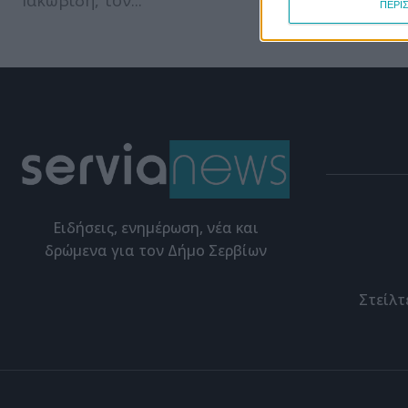
Ιακωβίδη, τον...
ΠΕΡΙ
Eιδήσεις, ενημέρωση, νέα και
δρώμενα για τον Δήμο Σερβίων
Στείλτ