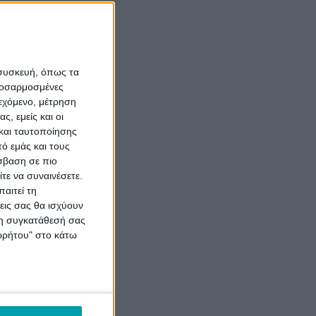
 συσκευή, όπως τα
προσαρμοσμένες
ιεχόμενο, μέτρηση
ς, εμείς και οι
και ταυτοποίησης
ό εμάς και τους
σβαση σε πιο
τε να συναινέσετε.
αιτεί τη
εις σας θα ισχύουν
 τη συγκατάθεσή σας
ορρήτου" στο κάτω