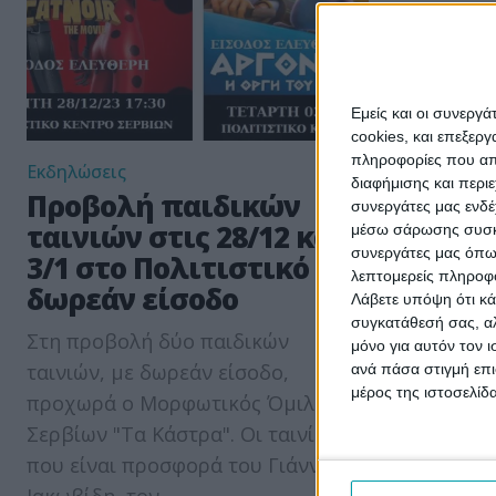
Εμείς και οι συνεργ
cookies, και επεξε
πληροφορίες που απο
Εκδηλώσεις
διαφήμισης και περι
Προβολή παιδικών
συνεργάτες μας ενδέ
ταινιών στις 28/12 και
μέσω σάρωσης συσκευ
συνεργάτες μας όπω
3/1 στο Πολιτιστικό με
λεπτομερείς πληροφορ
δωρεάν είσοδο
Λάβετε υπόψη ότι κά
συγκατάθεσή σας, αλ
Στη προβολή δύο παιδικών
μόνο για αυτόν τον 
ταινιών, με δωρεάν είσοδο,
ανά πάσα στιγμή επι
μέρος της ιστοσελίδα
προχωρά ο Μορφωτικός Όμιλος
Σερβίων "Τα Κάστρα". Οι ταινίες
που είναι προσφορά του Γιάννη