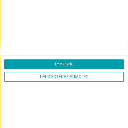
Eιδήσεις, ενημέρωση, νέα και δρώμενα για τον Δήμο
Σερβίων
ΣΧΕΤΙΚΑ
Επικοινωνία
Διαφήμιση
ΣΥΜΦΩΝΩ
Ταυτότητα
ΠΕΡΙΣΣΟΤΕΡΕΣ ΕΠΙΛΟΓΕΣ
Στείλτε μας την ιστορία σας
ΟΡΟΙ ΧΡΗΣΗΣ
Όροι χρήσης
Πολιτική προστασίας προσωπικών δεδομένων