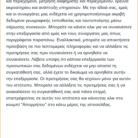
και περιεχόμενο, μέτρηση διαφήμισης και περιεχομένου, έρευνα
ακροατηρίου και ανάπτυξη υπηρεσιών.
Με την άδειά σας, εμείς
και οι συνεργάτες μας ενδέχεται να χρησιμοποιήσουμε ακριβή
δεδομένα γεωγραφικής τοποθεσίας και ταυτοποίησης μέσω
σάρωσης συσκευών. Μπορείτε να κάνετε κλικ για να συναινέσετε
Αθλητισμός
στην επεξεργασία από εμάς και τους συνεργάτες μας όπως
Ναυτικός Όμιλος
περιγράφεται παραπάνω. Εναλλακτικά, μπορείτε να αποκτήσετε
Σερβίων: Ο
πρόσβαση σε πιο λεπτομερείς πληροφορίες και να αλλάξετε τις
Κωνσταντίνος
προτιμήσεις σας πριν συναινέσετε ή να αρνηθείτε να
Δημουδιάς στους
συναινέσετε.
Λάβετε υπόψη ότι κάποια επεξεργασία των
πανευρωπαϊκούς
προσωπικών σας δεδομένων ενδέχεται να μην απαιτεί τη
αγώνες
συγκατάθεσή σας, αλλά έχετε το δικαίωμα να αρνηθείτε αυτήν
την επεξεργασία. Οι προτιμήσεις σας θα ισχύουν μόνο για αυτόν
τον ιστότοπο. Μπορείτε να αλλάξετε τις προτιμήσεις σας ή να
ανακαλέσετε τη συγκατάθεσή σας ανά πάσα στιγμή
επιστρέφοντας σε αυτόν τον ιστότοπο και κάνοντας κλικ στο
κουμπί "Απορρήτου" στο κάτω μέρος της ιστοσελίδας.