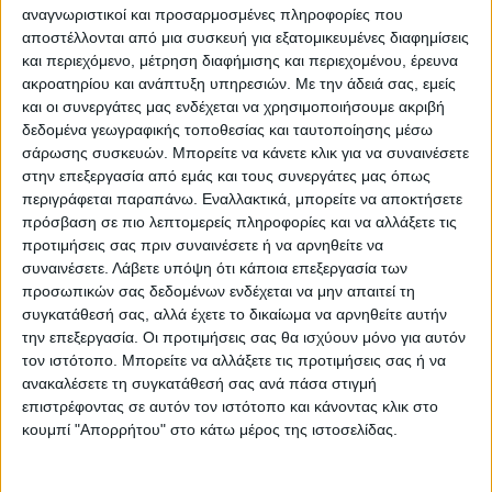
αναγνωριστικοί και προσαρμοσμένες πληροφορίες που
αποστέλλονται από μια συσκευή για εξατομικευμένες διαφημίσεις
και περιεχόμενο, μέτρηση διαφήμισης και περιεχομένου, έρευνα
Σέρβια
Δήμος Σερβίων
ακροατηρίου και ανάπτυξη υπηρεσιών.
Με την άδειά σας, εμείς
Ζητείται συνεργάτιδα-
Δημοτικό Συμβούλιο
και οι συνεργάτες μας ενδέχεται να χρησιμοποιήσουμε ακριβή
συνεργάτης για το
Σερβίων: Ψηφίστηκε η
δεδομένα γεωγραφικής τοποθεσίας και ταυτοποίησης μέσω
καφέ Ανώϊ στο Μεταξά
εκμετάλλευση των
σάρωσης συσκευών. Μπορείτε να κάνετε κλικ για να συναινέσετε
δασών της Ελάτης, του
στην επεξεργασία από εμάς και τους συνεργάτες μας όπως
Λιβαδερού και του
Μεταξά
περιγράφεται παραπάνω. Εναλλακτικά, μπορείτε να αποκτήσετε
πρόσβαση σε πιο λεπτομερείς πληροφορίες και να αλλάξετε τις
προτιμήσεις σας πριν συναινέσετε ή να αρνηθείτε να
συναινέσετε.
Λάβετε υπόψη ότι κάποια επεξεργασία των
προσωπικών σας δεδομένων ενδέχεται να μην απαιτεί τη
συγκατάθεσή σας, αλλά έχετε το δικαίωμα να αρνηθείτε αυτήν
την επεξεργασία. Οι προτιμήσεις σας θα ισχύουν μόνο για αυτόν
τον ιστότοπο. Μπορείτε να αλλάξετε τις προτιμήσεις σας ή να
ανακαλέσετε τη συγκατάθεσή σας ανά πάσα στιγμή
επιστρέφοντας σε αυτόν τον ιστότοπο και κάνοντας κλικ στο
κουμπί "Απορρήτου" στο κάτω μέρος της ιστοσελίδας.
Δήμος Σερβίων