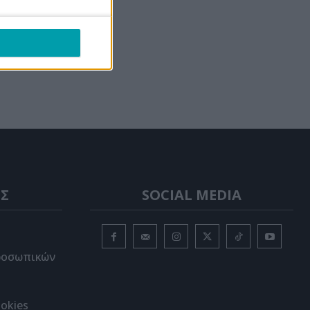
ξέλιξη του
ων 500
άνης σε
Σ
SOCIAL MEDIA
ροσωπικών
okies