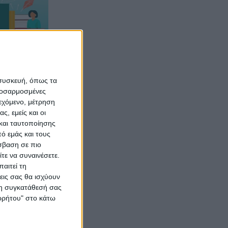
 συσκευή, όπως τα
ήτων
προσαρμοσμένες
ιεχόμενο, μέτρηση
ης:
ς, εμείς και οι
ρτιση,
και ταυτοποίησης
ευξη με
ό εμάς και τους
σβαση σε πιο
 για
τε να συναινέσετε.
σκηση
αιτεί τη
ων
εις σας θα ισχύουν
 τη συγκατάθεσή σας
ορρήτου" στο κάτω
 ρυθμούς,