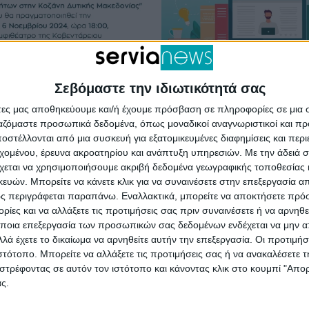
Σεβόμαστε την ιδιωτικότητά σας
Σέρβια
άτες μας αποθηκεύουμε και/ή έχουμε πρόσβαση σε πληροφορίες σε μια
α παρουσίασης
Πλοηγός Δεξιοτ
ργαζόμαστε προσωπικά δεδομένα, όπως μοναδικοί αναγνωριστικοί και 
στέλλονται από μια συσκευή για εξατομικευμένες διαφημίσεις και περ
μματος
στον Νομό Κοζάν
εχομένου, έρευνα ακροατηρίου και ανάπτυξη υπηρεσιών.
Με την άδειά σα
ισης του
Προχωρά η κατά
χεται να χρησιμοποιήσουμε ακριβή δεδομένα γεωγραφικής τοποθεσίας 
ητηρίου Κοζάνης
σε εξέλιξη η σύζ
ών. Μπορείτε να κάνετε κλικ για να συναινέσετε στην επεξεργασία απ
ς περιγράφεται παραπάνω. Εναλλακτικά, μπορείτε να αποκτήσετε πρό
ός Δεξιοτήτων
τις επιχειρήσεις
ίες και να αλλάξετε τις προτιμήσεις σας πριν συναινέσετε ή να αρνηθεί
οζάνη Δυτικής
την πρακτική ά
ποια επεξεργασία των προσωπικών σας δεδομένων ενδέχεται να μην απ
νίας”
των ωφελούμεν
λά έχετε το δικαίωμα να αρνηθείτε αυτήν την επεξεργασία. Οι προτιμήσ
ιστότοπο. Μπορείτε να αλλάξετε τις προτιμήσεις σας ή να ανακαλέσετε
ρίσκεται το έργο της
Προχωρά με μετρήσιμα
στρέφοντας σε αυτόν τον ιστότοπο και κάνοντας κλικ στο κουμπί "Απ
ς.
ς των 500 ανέργων του
αποτελέσματα, γοργούς