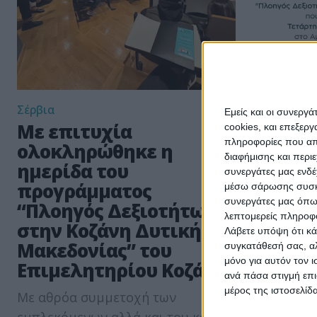
Σέρβια
Δράσεις
Εμείς και οι συνεργ
Με επιτυχία
Ημερίδ
cookies, και επεξε
πληροφορίες που απο
ολοκληρώθηκε η
προγρά
διαφήμισης και περι
ημερίδα του
κατάρτ
συνεργάτες μας ενδέ
προγράμματος
Επιμελ
μέσω σάρωσης συσκευ
συνεργάτες μας όπω
“Πλοηγός Δεξιοτήτων
“Πλοηγ
λεπτομερείς πληροφορ
στην Κοζάνη Δυτικής
στην Κ
Λάβετε υπόψη ότι κά
Μακεδονίας” του
Μακεδο
συγκατάθεσή σας, αλ
μόνο για αυτόν τον 
Επιμελητηρίου Κοζάνης
Σε πλήρη β
ανά πάσα στιγμή επι
μέρος της ιστοσελίδα
Με αθρόα συμμετοχή των
κατάρτιση