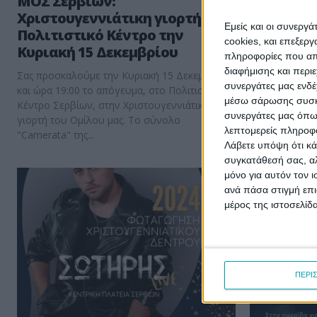
ΜΟΣ Σερβίων:
Υπογραφή
Χριστουγεννιάτικη γιορτή στο
Ψηφιακές
Εμείς και οι συνεργ
Πολιτιστικό Κέντρο την
Δήμο Σερ
cookies, και επεξε
Κυριακή 15 Δεκεμβρίου
πληροφορίες που απο
Υπεγράφη χθε
διαφήμισης και περι
Χρήστο Ελευθ
Σας προσκαλούμε την Κυριακή 15 Δεκεμβρίου
συνεργάτες μας ενδέ
"Υπηρεσίες κα
και ώρα 19:00 το απόγευμα, στο Πολιτιστικό
μέσω σάρωσης συσκευ
Διακυβέρνηση
Κέντρο Σερβίων, στην Χριστουγεννιάτικη
συνεργάτες μας όπω
ενταγμένη...
γιορτή του Ομίλου μας. Το σύνολο
λεπτομερείς πληροφορ
"Camerata" της...
Λάβετε υπόψη ότι κά
συγκατάθεσή σας, αλ
μόνο για αυτόν τον 
ανά πάσα στιγμή επι
μέρος της ιστοσελίδα
ΠΕΡΙ