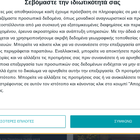
 Σύμβασης για
Την Τρίτη 17 Δεκεμβρ
Σεβόμαστε την ιδιωτικότητά σας
 Υπηρεσίες στον
φωταγώγηση του
άτες μας αποθηκεύουμε και/ή έχουμε πρόσβαση σε πληροφορίες σε μια
βίων
Χριστουγεννιάτικου 
ργαζόμαστε προσωπικά δεδομένα, όπως μοναδικοί αναγνωριστικοί και 
στέλλονται από μια συσκευή για εξατομικευμένες διαφημίσεις και περ
ς από τον Δήμαρχο Σερβίων
Ο Δήμος Σερβίων σας προσκαλεί
εχομένου, έρευνα ακροατηρίου και ανάπτυξη υπηρεσιών.
Με την άδειά σα
ερίου η σύμβαση για τη Δράση
φωταγώγηση του Χριστουγεννιά
χεται να χρησιμοποιήσουμε ακριβή δεδομένα γεωγραφικής τοποθεσίας 
ι εφαρμογές Ηλεκτρονικής
δέντρου, η οποία θα πραγματοπ
ών. Μπορείτε να κάνετε κλικ για να συναινέσετε στην επεξεργασία απ
ς στο Δήμο Σερβίων" που είναι
Τρίτη 17 Δεκεμβρίου 2024, στις 
ς περιγράφεται παραπάνω. Εναλλακτικά, μπορείτε να αποκτήσετε πρό
Κεντρική Πλατεία...
ίες και να αλλάξετε τις προτιμήσεις σας πριν συναινέσετε ή να αρνηθεί
ποια επεξεργασία των προσωπικών σας δεδομένων ενδέχεται να μην απ
λά έχετε το δικαίωμα να αρνηθείτε αυτήν την επεξεργασία. Οι προτιμήσ
ιστότοπο. Μπορείτε να αλλάξετε τις προτιμήσεις σας ή να ανακαλέσετε
στρέφοντας σε αυτόν τον ιστότοπο και κάνοντας κλικ στο κουμπί "Απ
ς.
ΣΣΟΤΕΡΕΣ ΕΠΙΛΟΓΕΣ
ΣΥΜΦΩΝΩ