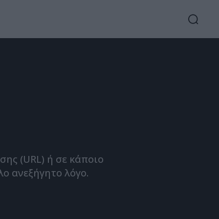
ης (URL) ή σε κάποιο
λο ανεξήγητο λόγο.