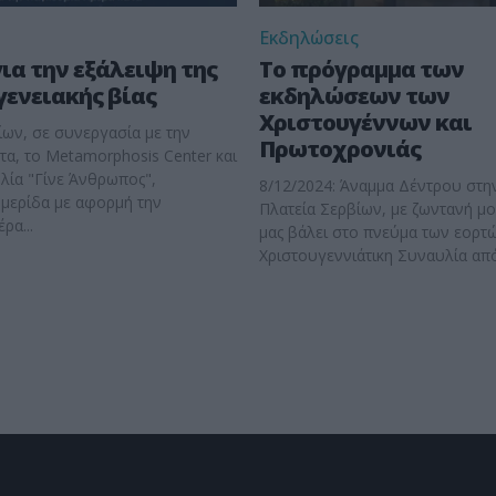
Εκδηλώσεις
ια την εξάλειψη της
Το πρόγραμμα των
γενειακής βίας
εκδηλώσεων των
Χριστουγέννων και
ων, σε συνεργασία με την
Πρωτοχρονιάς
τα, το Metamorphosis Center και
λία "Γίνε Άνθρωπος",
8/12/2024: Άναμμα Δέντρου στη
μερίδα με αφορμή την
Πλατεία Σερβίων, με ζωντανή μ
ρα...
μας βάλει στο πνεύμα των εορτών. 14/12/2
Χριστουγεννιάτικη Συναυλία από 