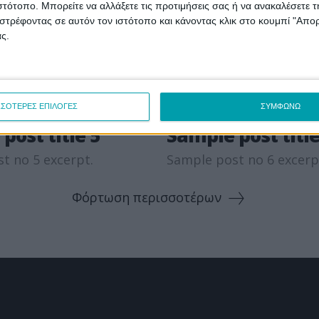
ιστότοπο. Μπορείτε να αλλάξετε τις προτιμήσεις σας ή να ανακαλέσετε
στρέφοντας σε αυτόν τον ιστότοπο και κάνοντας κλικ στο κουμπί "Απ
ς.
ΣΣΟΤΕΡΕΣ ΕΠΙΛΟΓΕΣ
ΣΥΜΦΩΝΩ
Σέρβια
post title 5
Sample post title
t no 5 excerpt.
Sample post no 6 excerp
Φόρτωση περισσοτέρων