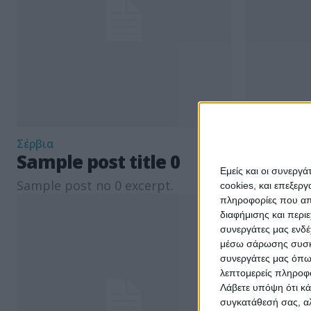
Σέρβια
Σέρβια
Sample post title 0
Sample 
Εμείς και οι συνεργ
Sample post no 0 excerpt.
Sample pos
cookies, και επεξε
πληροφορίες που απο
διαφήμισης και περι
συνεργάτες μας ενδέ
μέσω σάρωσης συσκευ
συνεργάτες μας όπω
λεπτομερείς πληροφορ
Λάβετε υπόψη ότι κά
συγκατάθεσή σας, αλ