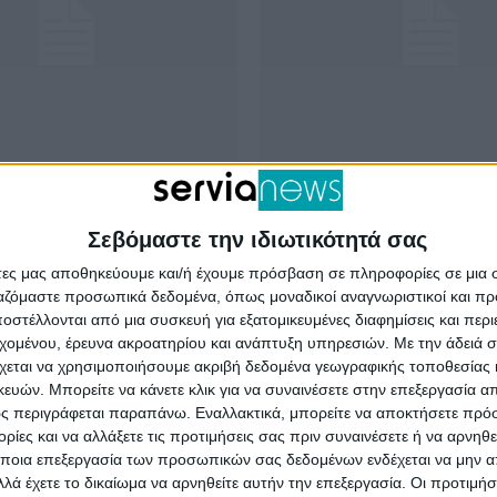
Σέρβια
Σεβόμαστε την ιδιωτικότητά σας
post title 1
Sample post title
άτες μας αποθηκεύουμε και/ή έχουμε πρόσβαση σε πληροφορίες σε μια
t no 1 excerpt.
Sample post no 2 excerp
ργαζόμαστε προσωπικά δεδομένα, όπως μοναδικοί αναγνωριστικοί και 
στέλλονται από μια συσκευή για εξατομικευμένες διαφημίσεις και περ
εχομένου, έρευνα ακροατηρίου και ανάπτυξη υπηρεσιών.
Με την άδειά σα
χεται να χρησιμοποιήσουμε ακριβή δεδομένα γεωγραφικής τοποθεσίας 
ών. Μπορείτε να κάνετε κλικ για να συναινέσετε στην επεξεργασία απ
ς περιγράφεται παραπάνω. Εναλλακτικά, μπορείτε να αποκτήσετε πρό
ίες και να αλλάξετε τις προτιμήσεις σας πριν συναινέσετε ή να αρνηθεί
ποια επεξεργασία των προσωπικών σας δεδομένων ενδέχεται να μην απ
λά έχετε το δικαίωμα να αρνηθείτε αυτήν την επεξεργασία. Οι προτιμήσ