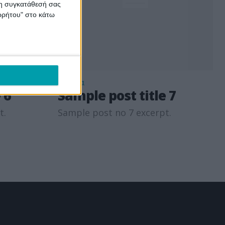
 τη συγκατάθεσή σας
ορρήτου" στο κάτω
Σέρβια
 6
Sample post title 7
t.
Sample post no 7 excerpt.