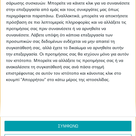
σάρωσης συσκευών. Μπορείτε να κάνετε κλικ για να συναινέσετε
στην επεξεργασία από εμάς και τους συνεργάτες μας όπως
ΣΧΕΤΙΚΑ
περιγράφεται παραπάνω. Εναλλακτικά, μπορείτε να αποκτήσετε
πρόσβαση σε πιο λεπτομερείς πληροφορίες και να αλλάξετε τις
προτιμήσεις σας πριν συναινέσετε ή να αρνηθείτε να
Επικοινωνία
συναινέσετε.
Λάβετε υπόψη ότι κάποια επεξεργασία των
προσωπικών σας δεδομένων ενδέχεται να μην απαιτεί τη
Διαφήμιση
συγκατάθεσή σας, αλλά έχετε το δικαίωμα να αρνηθείτε αυτήν
Ταυτότητα
την επεξεργασία. Οι προτιμήσεις σας θα ισχύουν μόνο για αυτόν
τον ιστότοπο. Μπορείτε να αλλάξετε τις προτιμήσεις σας ή να
Στείλτε μας την ιστορία σας
ανακαλέσετε τη συγκατάθεσή σας ανά πάσα στιγμή
επιστρέφοντας σε αυτόν τον ιστότοπο και κάνοντας κλικ στο
κουμπί "Απορρήτου" στο κάτω μέρος της ιστοσελίδας.
ΟΡΟΙ ΧΡΗΣΗΣ
Όροι χρήσης
Πολιτική προστασίας προσωπικών δεδομένων
Πολιτική χρήσης Cookies
ΣΥΜΦΩΝΩ