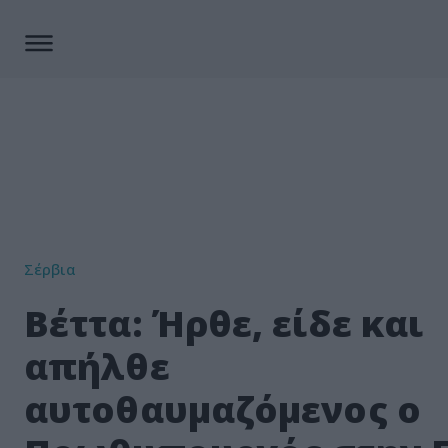
Σέρβια
Βέττα: Ήρθε, είδε και
απήλθε
αυτοθαυμαζόμενος ο