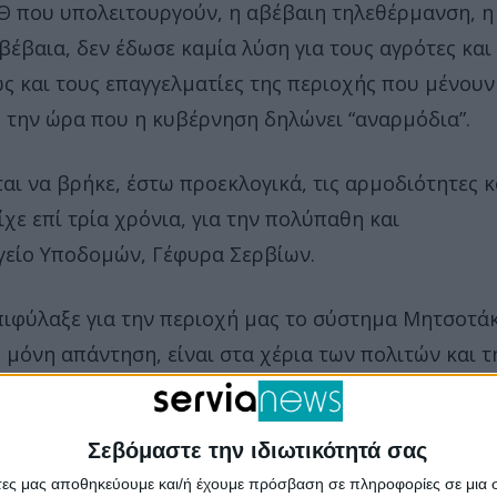
ΕΘ που υπολειτουργούν, η αβέβαιη τηλεθέρμανση, η
βέβαια, δεν έδωσε καμία λύση για τους αγρότες και
 και τους επαγγελματίες της περιοχής που μένουν
., την ώρα που η κυβέρνηση δηλώνει “αναρμόδια”.
ι να βρήκε, έστω προεκλογικά, τις αρμοδιότητες κ
ίχε επί τρία χρόνια, για την πολύπαθη και
γείο Υποδομών, Γέφυρα Σερβίων.
πιφύλαξε για την περιοχή μας το σύστημα Μητσοτά
η μόνη απάντηση, είναι στα χέρια των πολιτών και τ
Σεβόμαστε την ιδιωτικότητά σας
άτες μας αποθηκεύουμε και/ή έχουμε πρόσβαση σε πληροφορίες σε μια