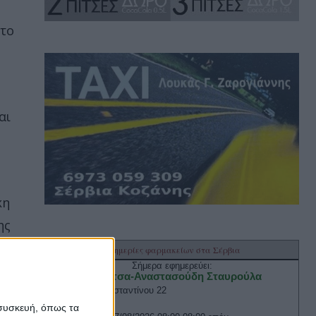
 το
αι
κη
ης
 συσκευή, όπως τα