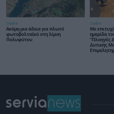
Σέρβια
Σέρβια
Ακόμη μια άδεια για πλωτό
Με επιτυχ
φωτοβολταϊκό στη λίμνη
ημερίδα τ
Πολυφύτου
“Πλοηγός Δ
Δυτικής Μα
Επιμελητη