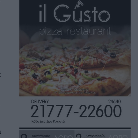
ς
ι
α