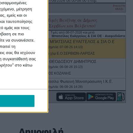
προσαρμοσμένες
ιεχόμενο, μέτρηση
ς, εμείς και οι
και ταυτοποίησης
ό εμάς και τους
σβαση σε πιο
τε να συναινέσετε.
αιτεί τη
εις σας θα ισχύουν
 τη συγκατάθεσή σας
ορρήτου" στο κάτω
Δημοφιλή