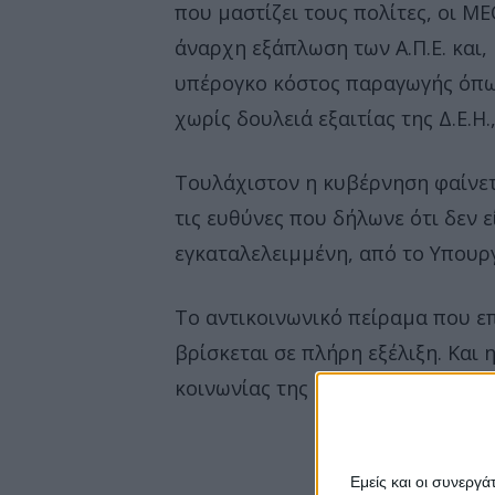
που μαστίζει τους πολίτες, οι Μ
άναρχη εξάπλωση των Α.Π.Ε. και, 
υπέρογκο κόστος παραγωγής όπως
χωρίς δουλειά εξαιτίας της Δ.Ε.Η
Τουλάχιστον η κυβέρνηση φαίνετα
τις ευθύνες που δήλωνε ότι δεν ε
εγκαταλελειμμένη, από το Υπουρ
Το αντικοινωνικό πείραμα που ε
βρίσκεται σε πλήρη εξέλιξη. Και 
κοινωνίας της Π.Ε. Κοζάνης.
Εμείς και οι συνεργ