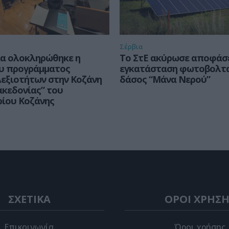
Σέρβια
ία ολοκληρώθηκε η
Το ΣτΕ ακύρωσε αποφάσε
ου προγράμματος
εγκατάσταση φωτοβολτα
εξιοτήτων στην Κοζάνη
δάσος “Μάνα Νερού”
κεδονίας” του
ρίου Κοζάνης
ΣΧΕΤΙΚΑ
ΟΡΟΙ ΧΡΗΣΗ
Επικοινωνία
Όροι χρήσης