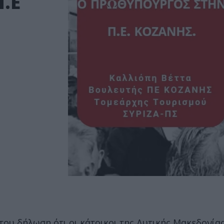
.Ε
του δήλωση ότι οι κάτοικοι της Δυτικής Μακεδονία