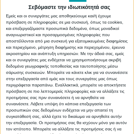
Σεβόμαστε την ιδιωτικότητά σας
Εμείς και οι συνεργάτες μας αποθηκεύουμε και/ή έχουμε
πρόσβαση σε πληροφορίες σε μια συσκευή, όπως τα cookies,
και επεξεργαζόμαστε προσωπικά δεδομένα, όπως μοναδικοί
αναγνωριστικοί και προσαρμοσμένες πληροφορίες που
αποστέλλονται από μια συσκευή για εξατομικευμένες διαφημίσεις
και περιεχόμενο, μέτρηση διαφήμισης και περιεχομένου, έρευνα
ακροατηρίου και ανάπτυξη υπηρεσιών.
Με την άδειά σας, εμείς
και οι συνεργάτες μας ενδέχεται να χρησιμοποιήσουμε ακριβή
δεδομένα γεωγραφικής τοποθεσίας και ταυτοποίησης μέσω
σάρωσης συσκευών. Μπορείτε να κάνετε κλικ για να συναινέσετε
Σύμφωνα με κατεπείγουσα εγκύκλιο του ΥΠΕΝ
στην επεξεργασία από εμάς και τους συνεργάτες μας όπως
περιγράφεται παραπάνω. Εναλλακτικά, μπορείτε να αποκτήσετε
αρ.πρωτ. 28909/848/15-3-2024 (ΑΔΑ: ΡΛ2Π4653Π8-
πρόσβαση σε πιο λεπτομερείς πληροφορίες και να αλλάξετε τις
ΚΣΡ), καλούνται οι ιδιοκτήτες οποιονδήποτε
προτιμήσεις σας πριν συναινέσετε ή να αρνηθείτε να
συναινέσετε.
Λάβετε υπόψη ότι κάποια επεξεργασία των
κτισμάτων σε δασικές περιοχές και σε χώρους
προσωπικών σας δεδομένων ενδέχεται να μην απαιτεί τη
περιαστικού πρασίνου όλων των οικισμών, να
συγκατάθεσή σας, αλλά έχετε το δικαίωμα να αρνηθείτε αυτήν
την επεξεργασία. Οι προτιμήσεις σας θα ισχύουν μόνο για αυτόν
συντάξουν Έντυπο Αξιολόγησης Επικινδυνότητας
τον ιστότοπο. Μπορείτε να αλλάξετε τις προτιμήσεις σας ή να