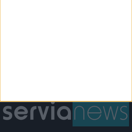
Σέρβια
Εκδηλώσεις
Το ΣτΕ ακύρωσε
Αθρόα προσέλευση στη
αποφάσεις για
παρουσίαση του
εγκατάσταση
βιβλίου της Χρυσάνθης
φωτοβολταϊκών στο
Καραγιαννίδου (video)
δάσος “Μάνα Νερού”