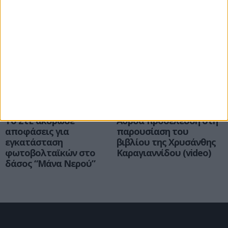
Επιμελητηρίου Κοζάνης
Σέρβια
Εκδηλώσεις
Το ΣτΕ ακύρωσε
Αθρόα προσέλευση στη
αποφάσεις για
παρουσίαση του
εγκατάσταση
βιβλίου της Χρυσάνθης
φωτοβολταϊκών στο
Καραγιαννίδου (video)
δάσος “Μάνα Νερού”