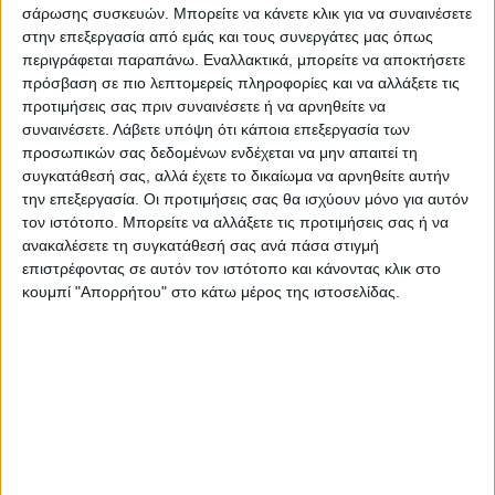
Υψηλή Γέφυρα των Σερβίων, σημείο αναφοράς
σάρωσης συσκευών. Μπορείτε να κάνετε κλικ για να συναινέσετε
στην επεξεργασία από εμάς και τους συνεργάτες μας όπως
για τον αγώνα τους ενάντια στην αδικία και την
περιγράφεται παραπάνω. Εναλλακτικά, μπορείτε να αποκτήσετε
παραμέληση που αντιμετωπίζουν από το κράτος.
πρόσβαση σε πιο λεπτομερείς πληροφορίες και να αλλάξετε τις
προτιμήσεις σας πριν συναινέσετε ή να αρνηθείτε να
συναινέσετε.
Λάβετε υπόψη ότι κάποια επεξεργασία των
Σύμφωνα με τον Πρόεδρο του Συλλόγου
προσωπικών σας δεδομένων ενδέχεται να μην απαιτεί τη
συγκατάθεσή σας, αλλά έχετε το δικαίωμα να αρνηθείτε αυτήν
Επαγγελματιών Ψαράδων της Λίμνης Πολυφύτου,
την επεξεργασία. Οι προτιμήσεις σας θα ισχύουν μόνο για αυτόν
Νίκο Κουρτίδη, ο οποίος εκφράζει τη βαθιά
τον ιστότοπο. Μπορείτε να αλλάξετε τις προτιμήσεις σας ή να
ανακαλέσετε τη συγκατάθεσή σας ανά πάσα στιγμή
ανησυχία και αγανάκτηση των μελών του
επιστρέφοντας σε αυτόν τον ιστότοπο και κάνοντας κλικ στο
Συλλόγου, για περισσότερα από τρία χρόνια, οι
κουμπί "Απορρήτου" στο κάτω μέρος της ιστοσελίδας.
ψαράδες της περιοχής περιμένουν τις
αποζημιώσεις που τους υποσχέθηκε το κράτος,
μετά την απαγόρευση της αλιείας της καραβίδας.
Παρά τις υποσχέσεις, καμία ενέργεια δεν έχει
ληφθεί για να αποζημιωθούν οι ψαράδες για τις