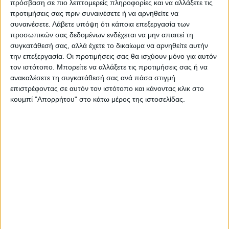
Το έργο ανακατασκευής της πλατείας του
πρόσβαση σε πιο λεπτομερείς πληροφορίες και να αλλάξετε τις
προτιμήσεις σας πριν συναινέσετε ή να αρνηθείτε να
Μικροβάλτου ήταν ενταγμένο στο
συναινέσετε.
Λάβετε υπόψη ότι κάποια επεξεργασία των
χρηματοδοτικό πρόγραμμα «Δράσεις
προσωπικών σας δεδομένων ενδέχεται να μην απαιτεί τη
συγκατάθεσή σας, αλλά έχετε το δικαίωμα να αρνηθείτε αυτήν
Περιβαλλοντικού Ισοζυγίου» 2019-2020 του
την επεξεργασία. Οι προτιμήσεις σας θα ισχύουν μόνο για αυτόν
Υπουργείου Περιβάλλοντος και Ενέργειας –
τον ιστότοπο. Μπορείτε να αλλάξετε τις προτιμήσεις σας ή να
ανακαλέσετε τη συγκατάθεσή σας ανά πάσα στιγμή
Πράσινου Ταμείου.
επιστρέφοντας σε αυτόν τον ιστότοπο και κάνοντας κλικ στο
κουμπί "Απορρήτου" στο κάτω μέρος της ιστοσελίδας.