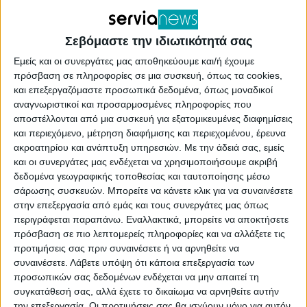
Το τίμημα των διοδίων από 0,03 ευρώ ανά
χιλιόμετρο σήμερα, θα αυξηθεί στα 0,04 για να
Σεβόμαστε την ιδιωτικότητά σας
φτάσει μέσα στα επόμενα τρία χρόνια τα 0,065
Εμείς και οι συνεργάτες μας αποθηκεύουμε και/ή έχουμε
ευρώ, ενώ θα καταργηθούν άμεσα οι δωρεάν
πρόσβαση σε πληροφορίες σε μια συσκευή, όπως τα cookies,
και επεξεργαζόμαστε προσωπικά δεδομένα, όπως μοναδικοί
μετακινήσεις για τις τοπικές κοινωνίες και τους
αναγνωριστικοί και προσαρμοσμένες πληροφορίες που
άνεργους που χρησιμοποιούν την Εγνατία.
αποστέλλονται από μια συσκευή για εξατομικευμένες διαφημίσεις
και περιεχόμενο, μέτρηση διαφήμισης και περιεχομένου, έρευνα
ακροατηρίου και ανάπτυξη υπηρεσιών.
Με την άδειά σας, εμείς
Αύριο, Πέμπτη 28 Μαρτίου, αναμένεται να
και οι συνεργάτες μας ενδέχεται να χρησιμοποιήσουμε ακριβή
υπογραφεί η σύμβαση παραχώρησης μεταξύ του
δεδομένα γεωγραφικής τοποθεσίας και ταυτοποίησης μέσω
σάρωσης συσκευών. Μπορείτε να κάνετε κλικ για να συναινέσετε
ελληνικού δημοσίου και της κοινοπραξίας ΓΕΚ
στην επεξεργασία από εμάς και τους συνεργάτες μας όπως
ΤΕΡΝΑ ΑΕ (75%) – EGIS PROJECTS SA (25%) για την
περιγράφεται παραπάνω. Εναλλακτικά, μπορείτε να αποκτήσετε
πρόσβαση σε πιο λεπτομερείς πληροφορίες και να αλλάξετε τις
παραχώρηση της Εγνατίας Οδού για χρονική
προτιμήσεις σας πριν συναινέσετε ή να αρνηθείτε να
περίοδο 35 ετών.
συναινέσετε.
Λάβετε υπόψη ότι κάποια επεξεργασία των
προσωπικών σας δεδομένων ενδέχεται να μην απαιτεί τη
συγκατάθεσή σας, αλλά έχετε το δικαίωμα να αρνηθείτε αυτήν
Οι εργαζόμενοι αντιδρούν στην υπογραφή της
την επεξεργασία. Οι προτιμήσεις σας θα ισχύουν μόνο για αυτόν