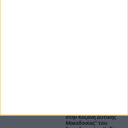
Περισσότερα νέα
Σέρβια
Σέρβια
Ακόμη μια άδεια για
Με επιτυχία
πλωτό φωτοβολταϊκό
ολοκληρώθηκε η
στη λίμνη Πολυφύτου
ημερίδα του
προγράμματος
“Πλοηγός Δεξιοτήτων
στην Κοζάνη Δυτικής
Μακεδονίας” του