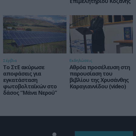
Επιμελητηρίου Κοζάνης
Σέρβια
Εκδηλώσεις
Το ΣτΕ ακύρωσε
Αθρόα προσέλευση στη
αποφάσεις για
παρουσίαση του
εγκατάσταση
βιβλίου της Χρυσάνθης
φωτοβολταϊκών στο
Καραγιαννίδου (video)
δάσος “Μάνα Νερού”