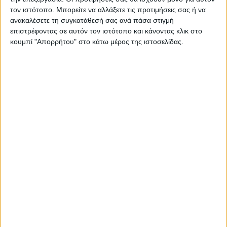
τον ιστότοπο. Μπορείτε να αλλάξετε τις προτιμήσεις σας ή να
σύμβασης παραχώρησης και θα προχωρήσουν
ανακαλέσετε τη συγκατάθεσή σας ανά πάσα στιγμή
σε απεργία την Πέμπτη (28/2). Όπως αναφέρουν
επιστρέφοντας σε αυτόν τον ιστότοπο και κάνοντας κλικ στο
κουμπί "Απορρήτου" στο κάτω μέρος της ιστοσελίδας.
στην ανακοίνωσή της η ΟΣΕΤΕΕ:
Eνόψει της ανακοίνωσης ημερομηνίας
υπογραφής της σύμβασης παραχώρηση
της Εγνατίας Οδού και των Καθέτων
Αξόνων από το δημόσιο και τον πλειοδότη
του διαγωνισμού εκποίησης του παγίου
για 35 χρόνια η Ομοσπονδία Συλλόγων
Εργαζομένων Τεχνικών Επιχειρήσεων
Ελλάδος στο Δ.Σ. της σήμερα 26/03/2024
αποφάσισε ύστερα από συνεργασία με το
Σύλλογο Εργαζομένων της “Εγνατία Οδός