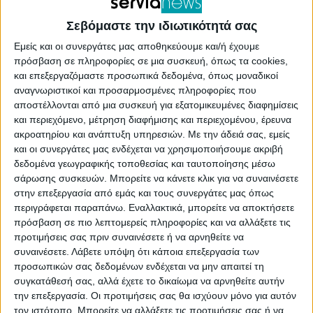
Σεβόμαστε την ιδιωτικότητά σας
Εμείς και οι συνεργάτες μας αποθηκεύουμε και/ή έχουμε
πρόσβαση σε πληροφορίες σε μια συσκευή, όπως τα cookies,
και επεξεργαζόμαστε προσωπικά δεδομένα, όπως μοναδικοί
αναγνωριστικοί και προσαρμοσμένες πληροφορίες που
αποστέλλονται από μια συσκευή για εξατομικευμένες διαφημίσεις
Αύριο, Τετάρτη 15 Νοεμβρίου, στις 09:00 το
και περιεχόμενο, μέτρηση διαφήμισης και περιεχομένου, έρευνα
πρωί, στο κοινοτικό κατάστημα της Νεράιδας, θα
ακροατηρίου και ανάπτυξη υπηρεσιών.
Με την άδειά σας, εμείς
και οι συνεργάτες μας ενδέχεται να χρησιμοποιήσουμε ακριβή
υπάρχει γιατρός. Οι ενδιαφερόμενοι που θέλουν
δεδομένα γεωγραφικής τοποθεσίας και ταυτοποίησης μέσω
οτιδήποτε σχετικό καλούνται να τον
σάρωσης συσκευών. Μπορείτε να κάνετε κλικ για να συναινέσετε
στην επεξεργασία από εμάς και τους συνεργάτες μας όπως
επισκεφτούν.
περιγράφεται παραπάνω. Εναλλακτικά, μπορείτε να αποκτήσετε
πρόσβαση σε πιο λεπτομερείς πληροφορίες και να αλλάξετε τις
προτιμήσεις σας πριν συναινέσετε ή να αρνηθείτε να
συναινέσετε.
Λάβετε υπόψη ότι κάποια επεξεργασία των
προσωπικών σας δεδομένων ενδέχεται να μην απαιτεί τη
συγκατάθεσή σας, αλλά έχετε το δικαίωμα να αρνηθείτε αυτήν
την επεξεργασία. Οι προτιμήσεις σας θα ισχύουν μόνο για αυτόν
τον ιστότοπο. Μπορείτε να αλλάξετε τις προτιμήσεις σας ή να