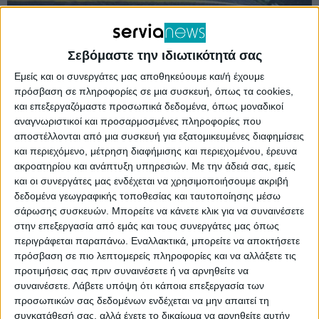
Σεβόμαστε την ιδιωτικότητά σας
Εμείς και οι συνεργάτες μας αποθηκεύουμε και/ή έχουμε
πρόσβαση σε πληροφορίες σε μια συσκευή, όπως τα cookies,
και επεξεργαζόμαστε προσωπικά δεδομένα, όπως μοναδικοί
αναγνωριστικοί και προσαρμοσμένες πληροφορίες που
αποστέλλονται από μια συσκευή για εξατομικευμένες διαφημίσεις
Από αύριο το πρωί (10:00), Τετάρτη 7
και περιεχόμενο, μέτρηση διαφήμισης και περιεχομένου, έρευνα
ακροατηρίου και ανάπτυξη υπηρεσιών.
Με την άδειά σας, εμείς
Φεβρουαρίου 2024, τουλάχιστον 60 φορτηγά θα
και οι συνεργάτες μας ενδέχεται να χρησιμοποιήσουμε ακριβή
βρίσκονται παραταγμένα στην είσοδο των
δεδομένα γεωγραφικής τοποθεσίας και ταυτοποίησης μέσω
σάρωσης συσκευών. Μπορείτε να κάνετε κλικ για να συναινέσετε
Σερβίων, όπως αποφασίστηκε κατά τη γενική
στην επεξεργασία από εμάς και τους συνεργάτες μας όπως
περιγράφεται παραπάνω. Εναλλακτικά, μπορείτε να αποκτήσετε
συνέλευση των μεταφορέων λιγνίτη.
πρόσβαση σε πιο λεπτομερείς πληροφορίες και να αλλάξετε τις
προτιμήσεις σας πριν συναινέσετε ή να αρνηθείτε να
Οι ιδιοκτήτες των φορτηγών τονίζουν πως δεν
συναινέσετε.
Λάβετε υπόψη ότι κάποια επεξεργασία των
προσωπικών σας δεδομένων ενδέχεται να μην απαιτεί τη
θα υπάρχει κλείσιμο της Εθνικής Οδού Κοζάνης –
συγκατάθεσή σας, αλλά έχετε το δικαίωμα να αρνηθείτε αυτήν