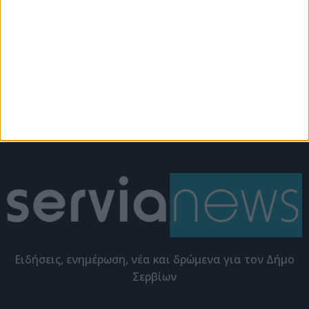
Σέρβια
Εκδηλώσεις
Το ΣτΕ ακύρωσε
Αθρόα προσέλευση στη
αποφάσεις για
παρουσίαση του
εγκατάσταση
βιβλίου της Χρυσάνθης
φωτοβολταϊκών στο
Καραγιαννίδου (video)
δάσος “Μάνα Νερού”
Eιδήσεις, ενημέρωση, νέα και δρώμενα για τον Δήμο
Σερβίων