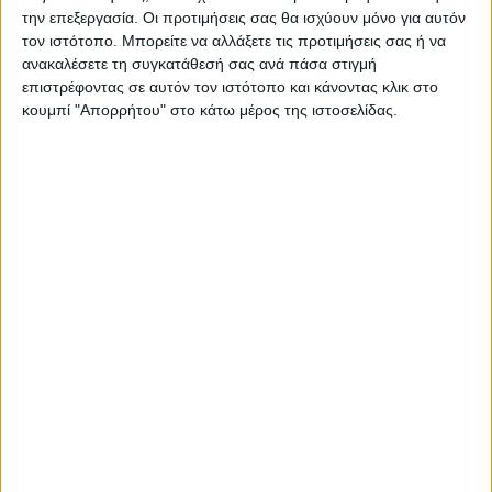
Σερβίων, ενώ παραμένει άγνωστο για πόσες
την επεξεργασία. Οι προτιμήσεις σας θα ισχύουν μόνο για αυτόν
τον ιστότοπο. Μπορείτε να αλλάξετε τις προτιμήσεις σας ή να
ημέρες θα διαρκέσει η κινητοποίησή τους.
ανακαλέσετε τη συγκατάθεσή σας ανά πάσα στιγμή
επιστρέφοντας σε αυτόν τον ιστότοπο και κάνοντας κλικ στο
κουμπί "Απορρήτου" στο κάτω μέρος της ιστοσελίδας.
Οι ιδιοκτήτες φορτηγών έχουν δύο κύρια
αιτήματα:
Να ολοκληρωθεί η σύμβαση μεταφοράς
λιγνίτη μεταξύ της ΔΕΗ και του ορυχείου της
ΜΕΤΕ στο Προσήλιο, που προβλέπει τη
μεταφορά 145 τόνων λιγνίτη είτε στον ΑΗΣ
Μελίτης, είτε στην 5η Μονάδα στη
Πτολεμαΐδα.
Να συμμετάσχουν στη μεταφορά του λιγνίτη
από το ορυχείο της ΜΕΤΕ στο Προσήλιο και σε