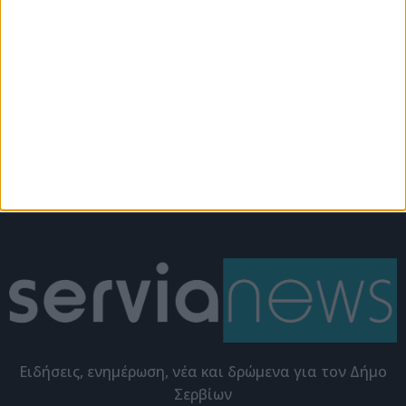
Εκδηλώσεις
Εκδηλώσεις
Αναβολή φωταγώγησης
Φωταγώγηση του
του χριστουγεννιάτικου
Χριστουγεννιάτικου
δέντρου
Δέντρου με τον Σωτήρη
Γιαζιτζιόγλου
Eιδήσεις, ενημέρωση, νέα και δρώμενα για τον Δήμο
Σερβίων