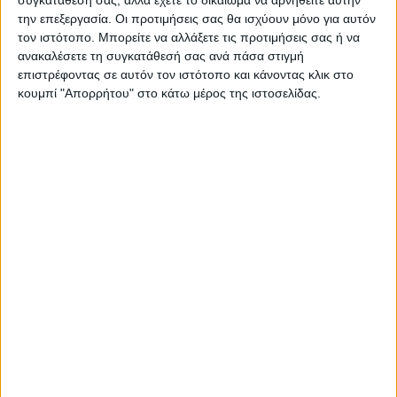
την επεξεργασία. Οι προτιμήσεις σας θα ισχύουν μόνο για αυτόν
τον ιστότοπο. Μπορείτε να αλλάξετε τις προτιμήσεις σας ή να
ανακαλέσετε τη συγκατάθεσή σας ανά πάσα στιγμή
επιστρέφοντας σε αυτόν τον ιστότοπο και κάνοντας κλικ στο
κουμπί "Απορρήτου" στο κάτω μέρος της ιστοσελίδας.
Ο Δήμος Σερβίων και το Δημοτικό Ωδείο
Σερβίων έχουν τη χαρά να σας προσκαλέσουν
στη συναυλία των τάξεων, μονωδίας και
χορωδίας. Η συναυλία θα πραγματοποιηθεί την
Παρασκευή, 21 Ιουνίου 2024, στο υπαίθριο
θέατρο Σερβίων, στις 21:00.
Υπεύθυνη των τάξεων είναι η καθηγήτρια
Δέσποινα Γιαλούρη, η οποία μαζί με τους
μαθητές της έχει προετοιμάσει ένα πλούσιο και