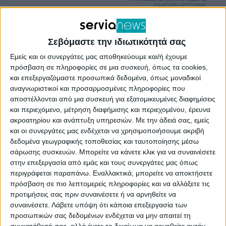
Σεβόμαστε την ιδιωτικότητά σας
Εμείς και οι συνεργάτες μας αποθηκεύουμε και/ή έχουμε
πρόσβαση σε πληροφορίες σε μια συσκευή, όπως τα cookies,
και επεξεργαζόμαστε προσωπικά δεδομένα, όπως μοναδικοί
αναγνωριστικοί και προσαρμοσμένες πληροφορίες που
Share
αποστέλλονται από μια συσκευή για εξατομικευμένες διαφημίσεις
και περιεχόμενο, μέτρηση διαφήμισης και περιεχομένου, έρευνα
ακροατηρίου και ανάπτυξη υπηρεσιών.
Με την άδειά σας, εμείς
και οι συνεργάτες μας ενδέχεται να χρησιμοποιήσουμε ακριβή
δεδομένα γεωγραφικής τοποθεσίας και ταυτοποίησης μέσω
σάρωσης συσκευών. Μπορείτε να κάνετε κλικ για να συναινέσετε
στην επεξεργασία από εμάς και τους συνεργάτες μας όπως
περιγράφεται παραπάνω. Εναλλακτικά, μπορείτε να αποκτήσετε
πρόσβαση σε πιο λεπτομερείς πληροφορίες και να αλλάξετε τις
προτιμήσεις σας πριν συναινέσετε ή να αρνηθείτε να
συναινέσετε.
Λάβετε υπόψη ότι κάποια επεξεργασία των
προσωπικών σας δεδομένων ενδέχεται να μην απαιτεί τη
συγκατάθεσή σας, αλλά έχετε το δικαίωμα να αρνηθείτε αυτήν