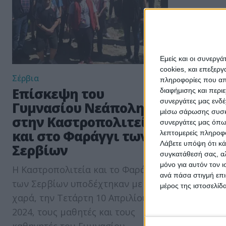
Εμείς και οι συνεργ
cookies, και επεξε
Σέρβια
πληροφορίες που απο
Επίσκεψη του
διαφήμισης και περι
συνεργάτες μας ενδέ
Γυμνασίου Νεάπολης
μέσω σάρωσης συσκευ
στην Καστροπολιτεία
συνεργάτες μας όπω
και στο Φαράγγι των
λεπτομερείς πληροφορ
Λάβετε υπόψη ότι κά
Σερβίων
συγκατάθεσή σας, αλ
μόνο για αυτόν τον 
Η Καστροπολιτεία και το Φαράγγι
ανά πάσα στιγμή επι
των Σερβίων υποδέχτηκαν με
μέρος της ιστοσελίδα
χαρά, την Τετάρτη 10 Απριλίου
2024, τους μαθητές και τους