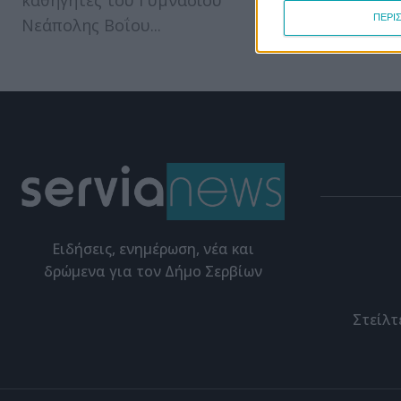
καθηγητές του Γυμνασίου
ΠΕΡΙ
Νεάπολης Βοΐου...
Eιδήσεις, ενημέρωση, νέα και
δρώμενα για τον Δήμο Σερβίων
Στείλτ