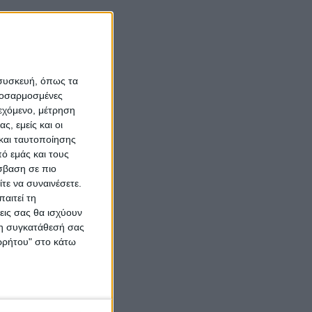
 συσκευή, όπως τα
προσαρμοσμένες
ιεχόμενο, μέτρηση
ς, εμείς και οι
και ταυτοποίησης
ό εμάς και τους
σβαση σε πιο
τε να συναινέσετε.
αιτεί τη
εις σας θα ισχύουν
 τη συγκατάθεσή σας
ορρήτου" στο κάτω