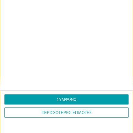
Περιφέρεια
Δήμος Σερβίων
Αμανατίδης:
Συνεργασία Δήμων
Βρισκόμαστε απέναντι
Σερβίων και Βοΐου σε
σε οποιαδήποτε
δύο ενεργειακές
αδειοδότηση για
κοινότητες
πλωτά φωτοβολταϊκά
στη λίμνη Πολυφύτου
ΣΥΜΦΩΝΩ
ΠΕΡΙΣΣΟΤΕΡΕΣ ΕΠΙΛΟΓΕΣ
1
2
3