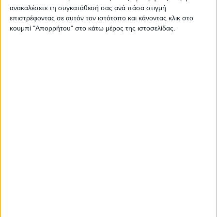
εγκατάσταση πλωτών
γίνει ο φωτοβολταϊκός
ανακαλέσετε τη συγκατάθεσή σας ανά πάσα στιγμή
φωτοβολταϊκών σε
σταθμός στα Λεύκαρα
επιστρέφοντας σε αυτόν τον ιστότοπο και κάνοντας κλικ στο
λίμνες
κουμπί "Απορρήτου" στο κάτω μέρος της ιστοσελίδας.
Σέρβια
Σέρβια
Γκοβεδάρος: Μόνο με
Κουκουλόπουλος: Τι
τη συναίνεση της
ισχύει για την
τοπικής κοινωνίας η
εγκατάσταση
εγκατάσταση
φωτοβολταϊκού
φωτοβολταϊκών στα
πάρκου στην
Λεύκαρα
Καστανιά;