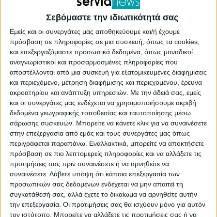
Σεβόμαστε την ιδιωτικότητά σας
Εμείς και οι συνεργάτες μας αποθηκεύουμε και/ή έχουμε
Σέρβια
Σέρβια
Ακόμη μια άδεια για
Το ΣτΕ ακύρωσε
πρόσβαση σε πληροφορίες σε μια συσκευή, όπως τα cookies,
πλωτό φωτοβολταϊκό
αποφάσεις για
και επεξεργαζόμαστε προσωπικά δεδομένα, όπως μοναδικοί
στη λίμνη Πολυφύτου
εγκατάσταση
αναγνωριστικοί και προσαρμοσμένες πληροφορίες που
φωτοβολταϊκών στο
αποστέλλονται από μια συσκευή για εξατομικευμένες διαφημίσεις
δάσος “Μάνα Νερού”
και περιεχόμενο, μέτρηση διαφήμισης και περιεχομένου, έρευνα
ακροατηρίου και ανάπτυξη υπηρεσιών.
Με την άδειά σας, εμείς
και οι συνεργάτες μας ενδέχεται να χρησιμοποιήσουμε ακριβή
δεδομένα γεωγραφικής τοποθεσίας και ταυτοποίησης μέσω
σάρωσης συσκευών. Μπορείτε να κάνετε κλικ για να συναινέσετε
στην επεξεργασία από εμάς και τους συνεργάτες μας όπως
περιγράφεται παραπάνω. Εναλλακτικά, μπορείτε να αποκτήσετε
πρόσβαση σε πιο λεπτομερείς πληροφορίες και να αλλάξετε τις
προτιμήσεις σας πριν συναινέσετε ή να αρνηθείτε να
συναινέσετε.
Λάβετε υπόψη ότι κάποια επεξεργασία των
προσωπικών σας δεδομένων ενδέχεται να μην απαιτεί τη
συγκατάθεσή σας, αλλά έχετε το δικαίωμα να αρνηθείτε αυτήν
Σέρβια
Περιφέρεια
την επεξεργασία. Οι προτιμήσεις σας θα ισχύουν μόνο για αυτόν
Άνοιξε ο δρόμος για την
Αμανατίδης: Δεν θα
τον ιστότοπο. Μπορείτε να αλλάξετε τις προτιμήσεις σας ή να