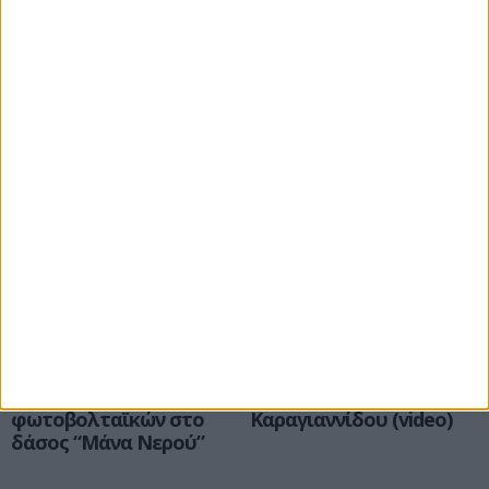
προγράμματος
“Πλοηγός Δεξιοτήτων
στην Κοζάνη Δυτικής
Μακεδονίας” του
Επιμελητηρίου Κοζάνης
Σέρβια
Εκδηλώσεις
Το ΣτΕ ακύρωσε
Αθρόα προσέλευση στη
αποφάσεις για
παρουσίαση του
εγκατάσταση
βιβλίου της Χρυσάνθης
φωτοβολταϊκών στο
Καραγιαννίδου (video)
δάσος “Μάνα Νερού”