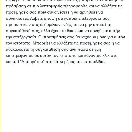
πρόσβαση σε πιο λεπτομερείς πληροφορίες και να αλλάξετε τις
κατασκευή και λειτουργία Φωτοβολταϊκού
προτιμήσεις σας πριν συναινέσετε ή να αρνηθείτε να
Σταθμού Παραγωγής Ηλεκτρικής Ενέργειας
συναινέσετε.
Λάβετε υπόψη ότι κάποια επεξεργασία των
προσωπικών σας δεδομένων ενδέχεται να μην απαιτεί τη
συνολικής ισχύος 44 MV στα Λεύκαρα, με φορέα
συγκατάθεσή σας, αλλά έχετε το δικαίωμα να αρνηθείτε αυτήν
υλοποίησης του έργου την “ΓΙΟΥΒΙ ΕΛΛΑΣ
την επεξεργασία. Οι προτιμήσεις σας θα ισχύουν μόνο για αυτόν
τον ιστότοπο. Μπορείτε να αλλάξετε τις προτιμήσεις σας ή να
ΕΝΕΡΓΕΙΑΚΗ”, ο Αντιπεριφέρειαχης Τεχνικών
ανακαλέσετε τη συγκατάθεσή σας ανά πάσα στιγμή
Έργων Χάρης Γκοβεδάρος σε χθεσινή του
επιστρέφοντας σε αυτόν τον ιστότοπο και κάνοντας κλικ στο
κουμπί "Απορρήτου" στο κάτω μέρος της ιστοσελίδας.
επίσκεψη στην κοινότητα των Λευκάρων,
παρουσία του δημοτικού συμβούλου Σερβίων κ.
Κυπίρτογλου Χαρίλαου και του προέδρου της
κοινότητας κ. Στότογλου Μάνου, αναφέρει πως:
Διέκρινα μία τοπική κοινωνία σε
αναταραχή και αιφνιδιασμό, εξαιτίας της
απόφασης, “για άλλη μία “εμβληματική”