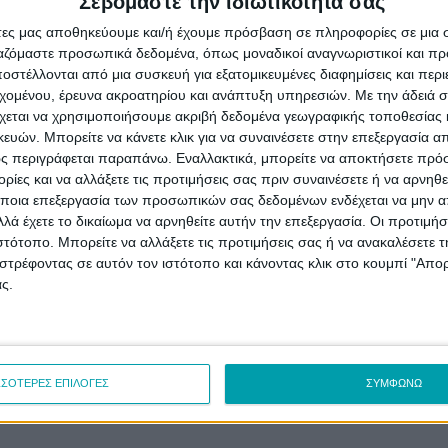
) για την κατασκευή και
κατοίκων, ενώνοντας τις.
Σεβόμαστε την ιδιωτικότητά σας
α Φωτοβολταϊκού
άτες μας αποθηκεύουμε και/ή έχουμε πρόσβαση σε πληροφορίες σε μια
αραγωγής Ηλεκτρικής
ργαζόμαστε προσωπικά δεδομένα, όπως μοναδικοί αναγνωριστικοί και 
στέλλονται από μια συσκευή για εξατομικευμένες διαφημίσεις και περ
.
εχομένου, έρευνα ακροατηρίου και ανάπτυξη υπηρεσιών.
Με την άδειά σα
χεται να χρησιμοποιήσουμε ακριβή δεδομένα γεωγραφικής τοποθεσίας 
ών. Μπορείτε να κάνετε κλικ για να συναινέσετε στην επεξεργασία απ
ς περιγράφεται παραπάνω. Εναλλακτικά, μπορείτε να αποκτήσετε πρό
ίες και να αλλάξετε τις προτιμήσεις σας πριν συναινέσετε ή να αρνηθεί
ποια επεξεργασία των προσωπικών σας δεδομένων ενδέχεται να μην απ
λά έχετε το δικαίωμα να αρνηθείτε αυτήν την επεξεργασία. Οι προτιμήσ
ιστότοπο. Μπορείτε να αλλάξετε τις προτιμήσεις σας ή να ανακαλέσετε
στρέφοντας σε αυτόν τον ιστότοπο και κάνοντας κλικ στο κουμπί "Απ
ς.
ΣΣΟΤΕΡΕΣ ΕΠΙΛΟΓΕΣ
ΣΥΜΦΩΝΩ