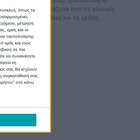
..
βατότητας, η οποία συχνά
επηρεάζεται από τις καιρικές
 συσκευή, όπως τα
συνθήκες και τη χρήση...
προσαρμοσμένες
ιεχόμενο, μέτρηση
ς, εμείς και οι
και ταυτοποίησης
ό εμάς και τους
σβαση σε πιο
τε να συναινέσετε.
αιτεί τη
εις σας θα ισχύουν
 τη συγκατάθεσή σας
ορρήτου" στο κάτω