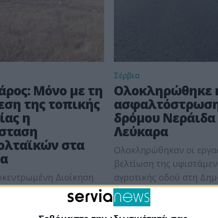
Σέρβια
άρος: Μόνο με τη
Ολοκληρώθηκε 
εση της τοπικής
ασφαλτόστρωση
ίας η
δρόμου Νεράιδα 
σταση
Λεύκαρα
λταϊκών στα
Ολοκληρώθηκαν οι εργασ
ρα
βελτίωση της υφιστάμεν
οκεντρωμένη Διοίκηση
αγροτικής οδού στη Δημ
Δυτικής Μακεδονίας να
Κοινότητα Νεράιδας, έν
ους περιβαλλοντικούς
αποτελούσε πάγιο αίτημ