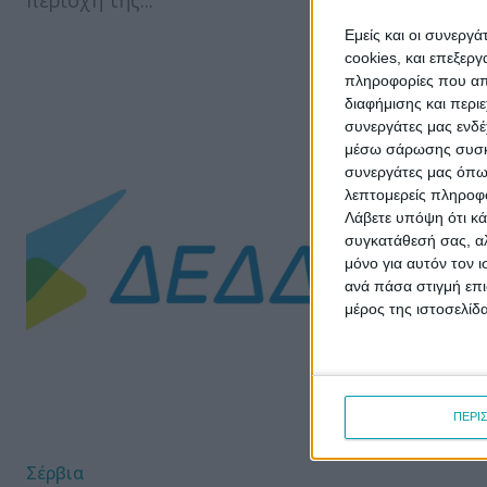
περιοχή της...
όρους (PDF
λειτουργί
Εμείς και οι συνεργ
Σταθμού Π
cookies, και επεξε
πληροφορίες που απο
Ενέργειας..
διαφήμισης και περι
συνεργάτες μας ενδέ
μέσω σάρωσης συσκευ
συνεργάτες μας όπω
λεπτομερείς πληροφορ
Λάβετε υπόψη ότι κά
συγκατάθεσή σας, αλ
μόνο για αυτόν τον 
ανά πάσα στιγμή επι
μέρος της ιστοσελίδα
ΠΕΡΙ
Σέρβια