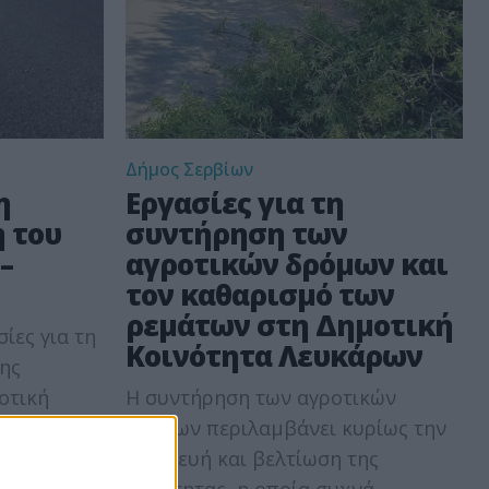
Δήμος Σερβίων
η
Εργασίες για τη
 του
συντήρηση των
–
αγροτικών δρόμων και
τον καθαρισμό των
ρεμάτων στη Δημοτική
ίες για τη
Κοινότητα Λευκάρων
ης
οτική
Η συντήρηση των αγροτικών
α έργο που
δρόμων περιλαμβάνει κυρίως την
α των
επισκευή και βελτίωση της