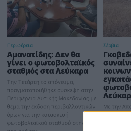
Περιφέρεια
Σέρβια
Αμανατίδης: Δεν θα
Γκοβεδ
γίνει ο φωτοβολταϊκός
συναίν
σταθμός στα Λεύκαρα
κοινων
εγκατά
Την Τετάρτη το απόγευμα,
φωτοβο
πραγματοποιήθηκε σύσκεψη στην
Λεύκα
Περιφέρεια Δυτικής Μακεδονίας με
θέμα την έκδοση περιβαλλοντικών
Με την Απ
όρων για την κατασκευή
Ηπείρου - 
φωτοβολταϊκού σταθμού στην
εγκρίνει τ