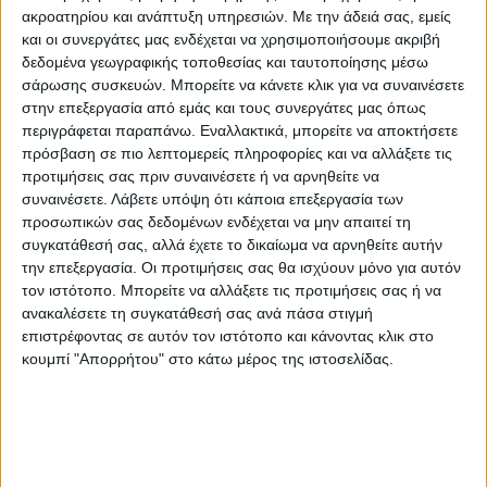
ακροατηρίου και ανάπτυξη υπηρεσιών.
Με την άδειά σας, εμείς
και οι συνεργάτες μας ενδέχεται να χρησιμοποιήσουμε ακριβή
δεδομένα γεωγραφικής τοποθεσίας και ταυτοποίησης μέσω
Καμβούνια
Καμβούνια
σάρωσης συσκευών. Μπορείτε να κάνετε κλικ για να συναινέσετε
Λύση στα μάρμαρα του
Την Βασιλόπιτα του
στην επεξεργασία από εμάς και τους συνεργάτες μας όπως
Τρανοβάλτου με
έκοψε ο Πολιτιστικός
περιγράφεται παραπάνω. Εναλλακτικά, μπορείτε να αποκτήσετε
παρέμβαση Αμανατίδη.
Σύλλογος
πρόσβαση σε πιο λεπτομερείς πληροφορίες και να αλλάξετε τις
Ενώνονται οι δύο
Τρανοβάλτου
συνεταιρισμοί σε έναν
προτιμήσεις σας πριν συναινέσετε ή να αρνηθείτε να
συναινέσετε.
Λάβετε υπόψη ότι κάποια επεξεργασία των
προσωπικών σας δεδομένων ενδέχεται να μην απαιτεί τη
συγκατάθεσή σας, αλλά έχετε το δικαίωμα να αρνηθείτε αυτήν
την επεξεργασία. Οι προτιμήσεις σας θα ισχύουν μόνο για αυτόν
τον ιστότοπο. Μπορείτε να αλλάξετε τις προτιμήσεις σας ή να
ανακαλέσετε τη συγκατάθεσή σας ανά πάσα στιγμή
επιστρέφοντας σε αυτόν τον ιστότοπο και κάνοντας κλικ στο
κουμπί "Απορρήτου" στο κάτω μέρος της ιστοσελίδας.
Eιδήσεις, ενημέρωση, νέα και δρώμενα για τον Δήμο
Σερβίων