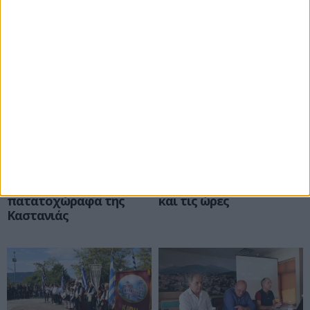
Περισσότερα νέα
Περιφέρεια
Καμβούνια
Παρουσίαση της
Διακοπή ρεύματος την
οριστικής μελέτης για
Κυριακή 20 Οκτωβρίου.
την άρδευση στα
Δείτε σε ποιες περιοχές
πατατοχώραφα της
και τις ώρες
Καστανιάς