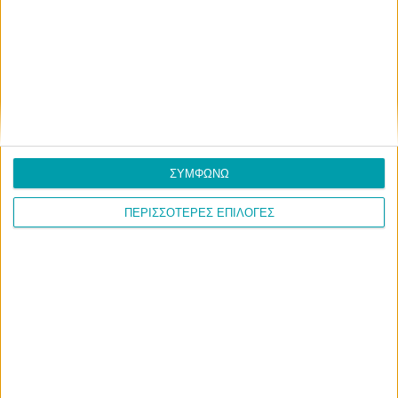
Με τη συνεργασία και την αποφασιστικότητα
όλων των ενδιαφερομένων φορέων, η επίλυση
αυτών των προβλημάτων φαίνεται πλέον εφικτή,
ανοίγοντας νέους ορίζοντες για την ανάπτυξη
και την ευημερία της περιοχής.
ΣΥΜΦΩΝΩ
ΠΕΡΙΣΣΟΤΕΡΕΣ ΕΠΙΛΟΓΕΣ