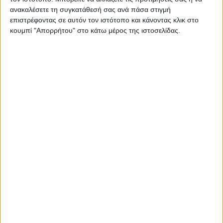
Τρανοβάλτου Νίκος Βαρσαμόπουλος.
ανακαλέσετε τη συγκατάθεσή σας ανά πάσα στιγμή
επιστρέφοντας σε αυτόν τον ιστότοπο και κάνοντας κλικ στο
κουμπί "Απορρήτου" στο κάτω μέρος της ιστοσελίδας.
Η συνάντηση αυτή αποτέλεσε το ξεκίνημα μιας
διαδικασίας που έχει ως στόχο την οριστική