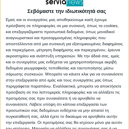
Μακεδονίας Γιώργος Αμανατίδης μαζί με τους
Σεβόμαστε την ιδιωτικότητά σας
Αντιπεριφερειάρχες Κωνσταντίνο Βύζα και
Εμείς και οι συνεργάτες μας αποθηκεύουμε και/ή έχουμε
Λύσσανδρο Μεταξά είχαν συνάντηση στο
πρόσβαση σε πληροφορίες σε μια συσκευή, όπως τα cookies,
και επεξεργαζόμαστε προσωπικά δεδομένα, όπως μοναδικοί
Τρανόβαλτο με θέμα τα λατομεία μαρμάρου της
αναγνωριστικοί και προσαρμοσμένες πληροφορίες που
περιοχής.
αποστέλλονται από μια συσκευή για εξατομικευμένες διαφημίσεις
και περιεχόμενο, μέτρηση διαφήμισης και περιεχομένου, έρευνα
ακροατηρίου και ανάπτυξη υπηρεσιών.
Με την άδειά σας, εμείς
Στη συνάντηση συμμετείχαν εκπρόσωποι και
και οι συνεργάτες μας ενδέχεται να χρησιμοποιήσουμε ακριβή
δεδομένα γεωγραφικής τοποθεσίας και ταυτοποίησης μέσω
επιχειρηματίες των συνεταιρισμών, ο Δήμαρχος
σάρωσης συσκευών. Μπορείτε να κάνετε κλικ για να συναινέσετε
Σερβίων Χρήστος Ελευθερίου, ο αντιδήμαρχος σε
στην επεξεργασία από εμάς και τους συνεργάτες μας όπως
περιγράφεται παραπάνω. Εναλλακτικά, μπορείτε να αποκτήσετε
θέματα Τουρισμού, Επιχειρηματικότητας και
πρόσβαση σε πιο λεπτομερείς πληροφορίες και να αλλάξετε τις
Ανάπτυξης Σταύρος Παπαδόπουλος, οι δημοτικοί
προτιμήσεις σας πριν συναινέσετε ή να αρνηθείτε να
συναινέσετε.
Λάβετε υπόψη ότι κάποια επεξεργασία των
σύμβουλοι της μείζονος αντιπολίτευσης Στέλλα
προσωπικών σας δεδομένων ενδέχεται να μην απαιτεί τη
Τζικανούλα και Σάκης Βητόπουλος, όπως και ο
συγκατάθεσή σας, αλλά έχετε το δικαίωμα να αρνηθείτε αυτήν
την επεξεργασία. Οι προτιμήσεις σας θα ισχύουν μόνο για αυτόν
πρόεδρος της Δημοτικής Κοινότητας
τον ιστότοπο. Μπορείτε να αλλάξετε τις προτιμήσεις σας ή να