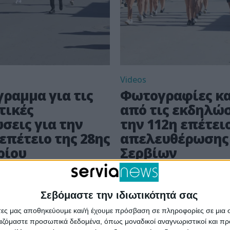
Videos
γραμμα για τις
Φωτογραφίες κα
τικές
από τις εκδηλώσ
σεις για την
την 112η επέτει
επέτειο της 28ης
απελευθέρωσης
ρίου
Σερβίων
Οκτωβρίου 2024 08:00
Με συγκίνηση και υπερη
μαίας, Όρθρος & Θεία
ολοκληρώθηκαν οι εορτ
Σεβόμαστε την ιδιωτικότητά σας
 στον Ιερό Ναό Αγίου
εκδηλώσεις του Δήμου Σ
άτες μας αποθηκεύουμε και/ή έχουμε πρόσβαση σε πληροφορίες σε μια
0:00 Επίσημη Δοξολογία
την 112η επέτειο απελε
ργαζόμαστε προσωπικά δεδομένα, όπως μοναδικοί αναγνωριστικοί και 