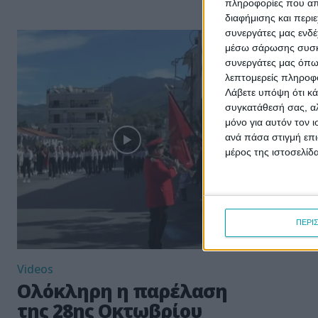
10:30 Επι
πληροφορίες που απο
των...
διαφήμισης και περι
συνεργάτες μας ενδέ
μέσω σάρωσης συσκευ
συνεργάτες μας όπω
λεπτομερείς πληροφορ
Λάβετε υπόψη ότι κά
συγκατάθεσή σας, αλ
μόνο για αυτόν τον 
ανά πάσα στιγμή επι
μέρος της ιστοσελίδα
ΠΕΡΙ
Videos
Ολόκληρη η παρέλαση
της 28ης Οκτωβρίου