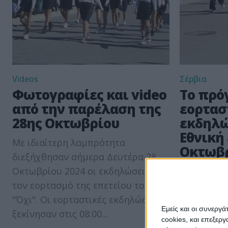
Videos
Σέρβια
Φωτογραφίες και video
Το πρό
από την παρέλαση της
εορτασ
28ης Οκτωβρίου
εκδηλώ
Εθνική 
Με ιδιαίτερη λαμπρότητα
Οκτωβ
διεξήχθησαν σήμερα Δευτέρα 28
Οκτωβρίου 2024 οι εκδηλώσεις για
Δευτέρα 28 
τον εορτασμό της επετείου του
Έπαρση ση
"Όχι". Οι εορταστικές εκδηλώσεις
Λειτουργία
Εμείς και οι συνεργ
ξεκίνησαν στις 08:00...
Γεωργίου 1
cookies, και επεξε