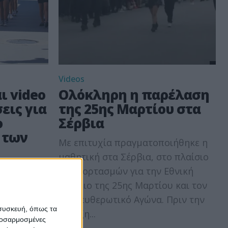
Videos
ι video
Ολόκληρη η παρέλαση
εις για
της 25ης Μαρτίου στα
ο
Σέρβια
 των
Με επιτυχία πραγματοποιήθηκε η
μαθητική στα Σέρβια, στο πλαίσιο
φάνεια
των εορτασμών για την Εθνική
αστικές
Επέτειο της 25ης Μαρτίου και τον
ερβίων για
Απελευθερωτικό Αγώνα. Πριν την
 συσκευή, όπως τα
υθέρωσης
έναρξη...
προσαρμοσμένες