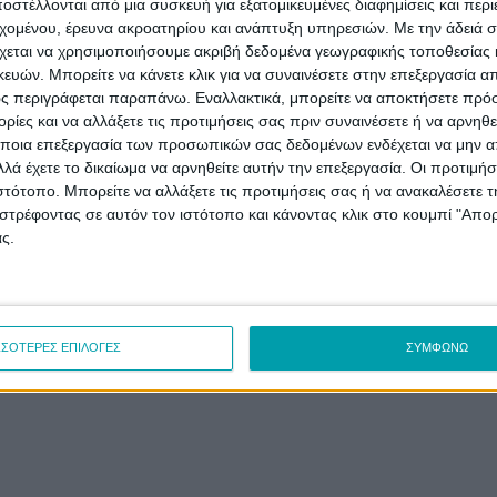
μνημόσυνη δέηση υπέρ
της πόλης. Οι εκδηλώσει
στέλλονται από μια συσκευή για εξατομικευμένες διαφημίσεις και περ
ξεκίνησαν με την έπαρση.
εχομένου, έρευνα ακροατηρίου και ανάπτυξη υπηρεσιών.
Με την άδειά σα
χεται να χρησιμοποιήσουμε ακριβή δεδομένα γεωγραφικής τοποθεσίας 
ών. Μπορείτε να κάνετε κλικ για να συναινέσετε στην επεξεργασία απ
ς περιγράφεται παραπάνω. Εναλλακτικά, μπορείτε να αποκτήσετε πρό
ίες και να αλλάξετε τις προτιμήσεις σας πριν συναινέσετε ή να αρνηθεί
ποια επεξεργασία των προσωπικών σας δεδομένων ενδέχεται να μην απ
λά έχετε το δικαίωμα να αρνηθείτε αυτήν την επεξεργασία. Οι προτιμήσ
ιστότοπο. Μπορείτε να αλλάξετε τις προτιμήσεις σας ή να ανακαλέσετε
στρέφοντας σε αυτόν τον ιστότοπο και κάνοντας κλικ στο κουμπί "Απ
ς.
ΣΣΟΤΕΡΕΣ ΕΠΙΛΟΓΕΣ
ΣΥΜΦΩΝΩ