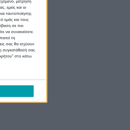
ς
ιεχόμενο, μέτρηση
..
ς, εμείς και οι
και ταυτοποίησης
ό εμάς και τους
σβαση σε πιο
τε να συναινέσετε.
αιτεί τη
εις σας θα ισχύουν
 τη συγκατάθεσή σας
ορρήτου" στο κάτω