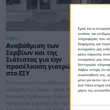
Εμείς και οι συνεργ
cookies, και επεξε
Σέρβια
Δήμος Σερβ
πληροφορίες που απο
Αναβάθμιση των
Στο Υπ
διαφήμισης και περι
συνεργάτες μας ενδέ
Σερβίων και της
Μακεδο
μέσω σάρωσης συσκευ
Σιάτιστας για την
Δήμαρχ
συνεργάτες μας όπω
προσέλκυση γιατρών
Χρήστο
λεπτομερείς πληροφορ
Λάβετε υπόψη ότι κά
στο ΕΣΥ
Το Υπουργ
συγκατάθεσή σας, αλ
μόνο για αυτόν τον 
Σε σημαντική παρέμβαση για την
επισκέφθη
ανά πάσα στιγμή επι
ενίσχυση των δομών υγείας στις
Απριλίου 2
μέρος της ιστοσελίδα
περιοχές Σερβίων και Σιάτιστας
Σερβίων Χ
προχώρησε ο βουλευτής της Νέας
και συναντ