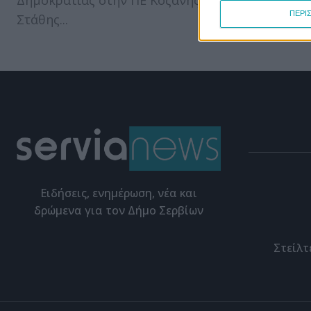
Δημοκρατίας στην ΠΕ Κοζάνης,
Υφυπουργό
ΠΕΡΙ
Στάθης...
Eιδήσεις, ενημέρωση, νέα και
δρώμενα για τον Δήμο Σερβίων
Στείλτ