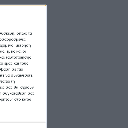
 συσκευή, όπως τα
προσαρμοσμένες
ιεχόμενο, μέτρηση
ς, εμείς και οι
και ταυτοποίησης
ό εμάς και τους
σβαση σε πιο
τε να συναινέσετε.
αιτεί τη
εις σας θα ισχύουν
 τη συγκατάθεσή σας
ορρήτου" στο κάτω