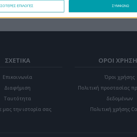
 Εσωτερικών Αρμόδιο...
ΣΣΟΤΕΡΕΣ ΕΠΙΛΟΓΕΣ
ΣΥΜΦΩΝΩ
ΣΧΕΤΙΚΑ
ΟΡΟΙ ΧΡΗΣΗ
Επικοινωνία
Όροι χρήσης
Διαφήμιση
Πολιτική προστασίας π
Ταυτότητα
δεδομένων
ε μας την ιστορία σας
Πολιτική χρήσης Co