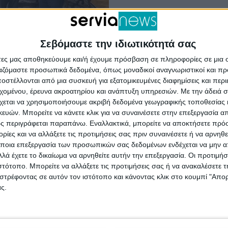
Σεβόμαστε την ιδιωτικότητά σας
άτες μας αποθηκεύουμε και/ή έχουμε πρόσβαση σε πληροφορίες σε μια
ργαζόμαστε προσωπικά δεδομένα, όπως μοναδικοί αναγνωριστικοί και 
ίων
στέλλονται από μια συσκευή για εξατομικευμένες διαφημίσεις και περ
ουργείο
εχομένου, έρευνα ακροατηρίου και ανάπτυξη υπηρεσιών.
Με την άδειά σα
χεται να χρησιμοποιήσουμε ακριβή δεδομένα γεωγραφικής τοποθεσίας 
νίας – Θράκης ο
ών. Μπορείτε να κάνετε κλικ για να συναινέσετε στην επεξεργασία απ
ος Σερβίων
ς περιγράφεται παραπάνω. Εναλλακτικά, μπορείτε να αποκτήσετε πρό
ς Ελευθερίου
ίες και να αλλάξετε τις προτιμήσεις σας πριν συναινέσετε ή να αρνηθεί
ποια επεξεργασία των προσωπικών σας δεδομένων ενδέχεται να μην απ
είο Μακεδονίας - Θράκης
λά έχετε το δικαίωμα να αρνηθείτε αυτήν την επεξεργασία. Οι προτιμήσ
ιστότοπο. Μπορείτε να αλλάξετε τις προτιμήσεις σας ή να ανακαλέσετε
κε σήμερα, Τετάρτη 24
στρέφοντας σε αυτόν τον ιστότοπο και κάνοντας κλικ στο κουμπί "Απ
024, ο Δήμαρχος
ς.
ρήστος Ελευθερίου, όπου
ήθηκε με τον