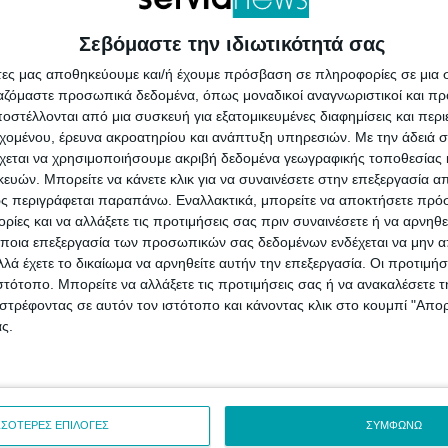
ων αθλητών...
και πραγματοποιήθηκε κα
Σεβόμαστε την ιδιωτικότητά σας
άτες μας αποθηκεύουμε και/ή έχουμε πρόσβαση σε πληροφορίες σε μια
ργαζόμαστε προσωπικά δεδομένα, όπως μοναδικοί αναγνωριστικοί και 
στέλλονται από μια συσκευή για εξατομικευμένες διαφημίσεις και περ
εχομένου, έρευνα ακροατηρίου και ανάπτυξη υπηρεσιών.
Με την άδειά σα
χεται να χρησιμοποιήσουμε ακριβή δεδομένα γεωγραφικής τοποθεσίας 
ών. Μπορείτε να κάνετε κλικ για να συναινέσετε στην επεξεργασία απ
ς περιγράφεται παραπάνω. Εναλλακτικά, μπορείτε να αποκτήσετε πρό
ίες και να αλλάξετε τις προτιμήσεις σας πριν συναινέσετε ή να αρνηθεί
ποια επεξεργασία των προσωπικών σας δεδομένων ενδέχεται να μην απ
λά έχετε το δικαίωμα να αρνηθείτε αυτήν την επεξεργασία. Οι προτιμήσ
ιστότοπο. Μπορείτε να αλλάξετε τις προτιμήσεις σας ή να ανακαλέσετε
στρέφοντας σε αυτόν τον ιστότοπο και κάνοντας κλικ στο κουμπί "Απ
ς.
Σέρβια
στικός
Μορφωτικός
ΣΣΟΤΕΡΕΣ ΕΠΙΛΟΓΕΣ
ΣΥΜΦΩΝΩ
ικός Σύλλογος
Λαογραφικός Σύ