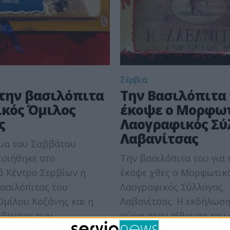
Σέρβια
την βασιλόπιτα
Την Βασιλόπιτα
ικός Όμιλος
έκοψε ο Μορφω
ς
Λαογραφικός Σύ
Λαβανίτσας
μα του Σαββάτου
οιήθηκε στο
Την βασιλόπιτα του για 
ό Κέντρο Σερβίων η
έκοψε χθες ο Μορφωτικ
ασιλόπιτας του
Λαογραφικός Σύλλογος
Ομίλου Κοζάνης και η
Λαβανίτσας. Η εκδήλωση
άβευσης των
χώρα στην αίθουσα του