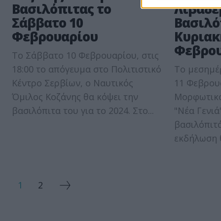
Βασιλόπιτας το
Λιβαδε
Σάββατο 10
Βασιλό
Φεβρουαρίου
Κυριακ
Φεβρου
Το Σάββατο 10 Φεβρουαρίου, στις
18:00 το απόγευμα στο Πολιτιστικό
Το μεσημέρ
Κέντρο Σερβίων, ο Ναυτικός
11 Φεβρουα
Όμιλος Κοζάνης θα κόψει την
Μορφωτικό
βασιλόπιτα του για το 2024. Στο...
"Νέα Γενιά
βασιλόπιτά 
εκδήλωση θ
1
2