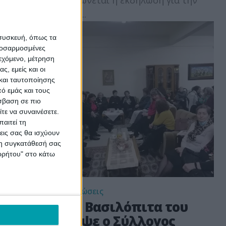
ι...
ακυρώνεται η εκδήλωση για την
κοπή...
 συσκευή, όπως τα
προσαρμοσμένες
ιεχόμενο, μέτρηση
ς, εμείς και οι
και ταυτοποίησης
ό εμάς και τους
σβαση σε πιο
τε να συναινέσετε.
αιτεί τη
εις σας θα ισχύουν
 τη συγκατάθεσή σας
ορρήτου" στο κάτω
Εκδηλώσεις
Την Βασιλόπιτα του
λλογος
έκοψε ο Σύλλογος