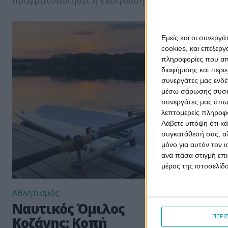
πραγματοποιηθεί η εκδήλωση...
διακριθέντ
Εμείς και οι συνεργ
cookies, και επεξε
πληροφορίες που απο
διαφήμισης και περι
συνεργάτες μας ενδέ
μέσω σάρωσης συσκευ
συνεργάτες μας όπω
λεπτομερείς πληροφορ
Λάβετε υπόψη ότι κά
συγκατάθεσή σας, αλ
μόνο για αυτόν τον 
ανά πάσα στιγμή επι
μέρος της ιστοσελίδα
Αθλητισμός
Λιβαδερό
Ναυτικός Όμιλος
Πολιτι
ΠΕΡΙ
Κοζάνης: Κοπή
Μορφωτ