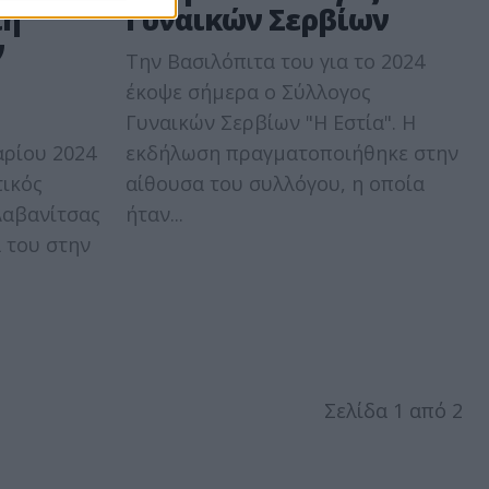
πή
Γυναικών Σερβίων
ν
Την Βασιλόπιτα του για το 2024
έκοψε σήμερα ο Σύλλογος
Γυναικών Σερβίων "Η Εστία". Η
αρίου 2024
εκδήλωση πραγματοποιήθηκε στην
τικός
αίθουσα του συλλόγου, η οποία
Λαβανίτσας
ήταν...
 του στην
Σελίδα 1 από 2