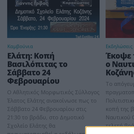
Καμβούνια
Εκδηλώσεις
Ελάτη: Κοπή
Έκοψε 
Βασιλόπιτας το
ο Ναυτ
Σάββατο 24
Κοζάνη
Φεβρουαρίου
Το απόγευ
Ο Αθλητικός Μορφωτικός Σύλλογος
πραγματοπ
Έλατος Ελάτης ανακοίνωσε πως το
Πολιτιστικ
Σάββατο 24 Φεβρουαρίου στις
κοπή της β
21:30 το βράδυ, στο Δημοτικό
Ναυτικού 
Σχολείο Ελάτης θα
τελετή βρ