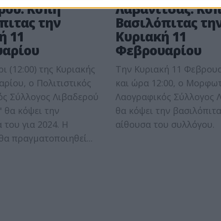
ρού: Κοπή
Λαβανίτσας: Κο
πιτας την
Βασιλόπιτας τη
ή 11
Κυριακή 11
αρίου
Φεβρουαρίου
ι (12:00) της Κυριακής
Την Κυριακή 11 Φεβρου
ρίου, ο Πολιτιστικός
και ώρα 12:00, ο Μορφω
ς Σύλλογος Λιβαδερού
Λαογραφικός Σύλλογος 
" θα κόψει την
θα κόψει την βασιλόπιτα
του για 2024. Η
αίθουσα του συλλόγου.
α πραγματοποιηθεί...