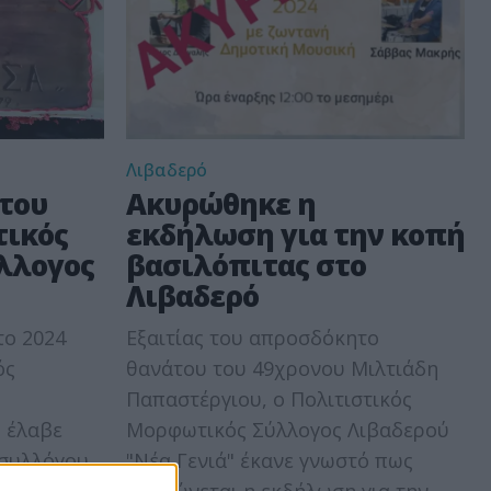
Λιβαδερό
 του
Ακυρώθηκε η
τικός
εκδήλωση για την κοπή
λλογος
βασιλόπιτας στο
Λιβαδερό
το 2024
Εξαιτίας του απροσδόκητο
ός
θανάτου του 49χρονου Μιλτιάδη
Παπαστέργιου, ο Πολιτιστικός
 έλαβε
Μορφωτικός Σύλλογος Λιβαδερού
 συλλόγου
"Νέα Γενιά" έκανε γνωστό πως