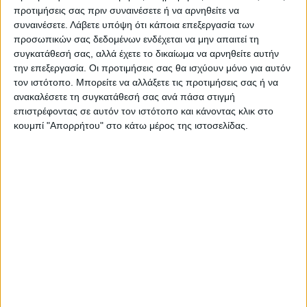
Donec ligula sem, dignissim quis purus a,
προτιμήσεις σας πριν συναινέσετε ή να αρνηθείτε να
ultricies lacinia lectus. Aenean scelerisque, justo
συναινέσετε.
Λάβετε υπόψη ότι κάποια επεξεργασία των
προσωπικών σας δεδομένων ενδέχεται να μην απαιτεί τη
ac varius viverra, nisl arcu accumsan elit, quis
συγκατάθεσή σας, αλλά έχετε το δικαίωμα να αρνηθείτε αυτήν
laoreet metus ipsum vitae sem. Phasellus luctus
την επεξεργασία. Οι προτιμήσεις σας θα ισχύουν μόνο για αυτόν
τον ιστότοπο. Μπορείτε να αλλάξετε τις προτιμήσεις σας ή να
imperdiet.
ανακαλέσετε τη συγκατάθεσή σας ανά πάσα στιγμή
επιστρέφοντας σε αυτόν τον ιστότοπο και κάνοντας κλικ στο
κουμπί "Απορρήτου" στο κάτω μέρος της ιστοσελίδας.
Donec tortor ipsum
Pharetra ac malesuada in, sagittis ac nibh.
Praesent mattis ullamcorper metus, imperdiet
convallis eros bibendum nec. Praesent justo
quam, sodales eu dui vel, iaculis feugiat nunc.
Pellentesque faucibus orci at lorem viverra, id
venenatis
justo pretium
. Nullam congue, arcu a