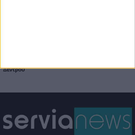
Εκδηλώσεις
Εκδηλώσεις
Την Τρίτη 17 Δεκεμβρίου
Αναβολή φωταγώγησης
η φωταγώγηση του
του χριστουγεννιάτικου
Χριστουγεννιάτικου
δέντρου
Δέντρου