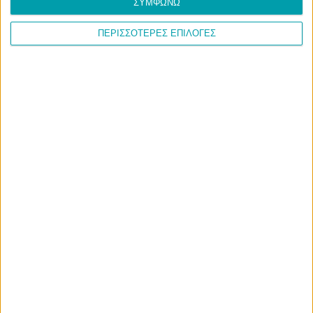
ΣΥΜΦΩΝΩ
ΠΕΡΙΣΣΟΤΕΡΕΣ ΕΠΙΛΟΓΕΣ
Save my name, email, and website in this browser for the
next time I comment.