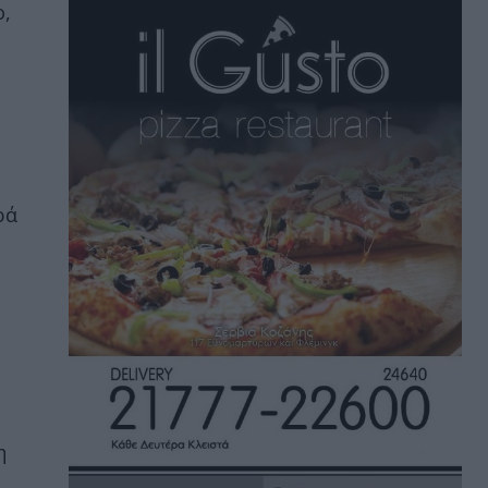
ο,
ρά
η
η
ς