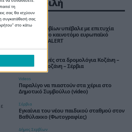
Δημοφιλή
τε να συναινέσετε.
αιτεί τη
εις σας θα ισχύουν
 τη συγκατάθεσή σας
Δήμος Σερβίων
ορρήτου" στο κάτω
Ο Δήμος Σερβίων υπέβαλε με επιτυχία
πρόταση στο καινοτόμο ευρωπαϊκό
πρόγραμμα ALERT
,
Σέρβια
ΚΤΕΛ: Αλλαγές στα δρομολόγια Κοζάνη –
ια
Αθήνα και Κοζάνη – Σέρβια
Videos
Παραλίγο να πιαστούν στα χέρια στο
Δημοτικό Συμβούλιο (video)
Σέρβια
με
Εγκαίνια του νέου παιδικού σταθμού στον
Βαθύλακκο (Φωτογραφίες)
Δήμος Σερβίων