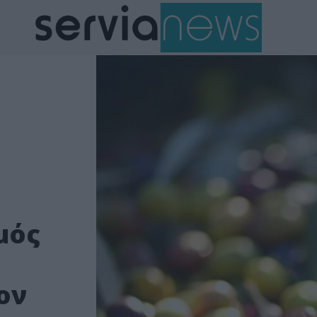
μός
ον