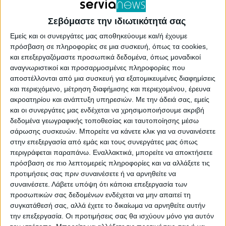
Σεβόμαστε την ιδιωτικότητά σας
Βελβεντό
Βελβεντό
Εμείς και οι συνεργάτες μας αποθηκεύουμε και/ή έχουμε
Διακοπή ρεύματος σε
Σοβαρές ζημιές
πρόσβαση σε πληροφορίες σε μια συσκευή, όπως τα cookies,
Ίμερα, Αύρα, Αγία
προκάλεσε το χαλάζι
και επεξεργαζόμαστε προσωπικά δεδομένα, όπως μοναδικοί
Κυριακή και Πολύφυτο
σε Ίμερα και Βελβεντό
αναγνωριστικοί και προσαρμοσμένες πληροφορίες που
την Τρίτη 22
(Φωτογραφίες)
αποστέλλονται από μια συσκευή για εξατομικευμένες διαφημίσεις
Οκτωβρίου
και περιεχόμενο, μέτρηση διαφήμισης και περιεχομένου, έρευνα
ακροατηρίου και ανάπτυξη υπηρεσιών.
Με την άδειά σας, εμείς
και οι συνεργάτες μας ενδέχεται να χρησιμοποιήσουμε ακριβή
δεδομένα γεωγραφικής τοποθεσίας και ταυτοποίησης μέσω
σάρωσης συσκευών. Μπορείτε να κάνετε κλικ για να συναινέσετε
στην επεξεργασία από εμάς και τους συνεργάτες μας όπως
περιγράφεται παραπάνω. Εναλλακτικά, μπορείτε να αποκτήσετε
πρόσβαση σε πιο λεπτομερείς πληροφορίες και να αλλάξετε τις
προτιμήσεις σας πριν συναινέσετε ή να αρνηθείτε να
συναινέσετε.
Λάβετε υπόψη ότι κάποια επεξεργασία των
προσωπικών σας δεδομένων ενδέχεται να μην απαιτεί τη
συγκατάθεσή σας, αλλά έχετε το δικαίωμα να αρνηθείτε αυτήν
Σέρβια
Σέρβια
την επεξεργασία. Οι προτιμήσεις σας θα ισχύουν μόνο για αυτόν
Γκοβεδάρος: Δεν
Αγροτικός