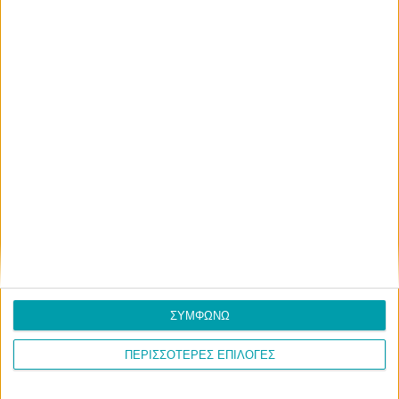
Ιμέρων
Συνεταιρισμού Ιμέρων
Δράσεις
Περιφέρεια
Πραγματοποιήθηκε το
Εργασίες συντήρησης
σεμινάριο
και αναβάθμισης
καρδιοαναπνευστικής
πλωτών
αναζωογόνησης και
εγκαταστάσεων και
χρήσης απινιδωτή στα
αντλιοστασίου
ΣΥΜΦΩΝΩ
Ίμερα
αρδευτικού Ιμέρων
ΠΕΡΙΣΣΟΤΕΡΕΣ ΕΠΙΛΟΓΕΣ