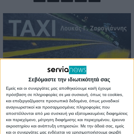
Σεβόμαστε την ιδιωτικότητά σας
Εμείς και οι συνεργάτες μας αποθηκεύουμε και/ή έχουμε
πρόσβαση σε πληροφορίες σε μια συσκευή, όπως τα cookies,
και επεξεργαζόμαστε προσωπικά δεδομένα, όπως μοναδικοί
Διήμερη επίσκεψη στην Αθήνα πραγματοποίησε
αναγνωριστικοί και προσαρμοσμένες πληροφορίες που
ο Δήμαρχος Σερβίων Χρήστος Ελευθερίου στο
αποστέλλονται από μια συσκευή για εξατομικευμένες διαφημίσεις
και περιεχόμενο, μέτρηση διαφήμισης και περιεχομένου, έρευνα
πλαίσιο προγραμματισμένων συναντήσεων,
ακροατηρίου και ανάπτυξη υπηρεσιών.
Με την άδειά σας, εμείς
συνοδευόμενος από τον Αντιδήμαρχο Τεχνικών
και οι συνεργάτες μας ενδέχεται να χρησιμοποιήσουμε ακριβή