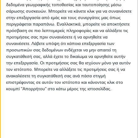
δεδομένα γεωγραφικής τοποθεσίας και ταυτοποίησης μέσω
Έργων, Στρατηγικού Σχεδιασμού και Διοίκησης
σάρωσης συσκευών. Μπορείτε να κάνετε κλικ για να συναινέσετε
Καλλίνικο Χολέβα.
στην επεξεργασία από εμάς και τους συνεργάτες μας όπως
περιγράφεται παραπάνω. Εναλλακτικά, μπορείτε να αποκτήσετε
πρόσβαση σε πιο λεπτομερείς πληροφορίες και να αλλάξετε τις
Αρχικά, την Τρίτη 30 Απριλίου 2024, ο Δήμαρχος
προτιμήσεις σας πριν συναινέσετε ή να αρνηθείτε να
συναινέσετε.
Λάβετε υπόψη ότι κάποια επεξεργασία των
επισκέφτηκε τον Πρόεδρο του Πράσινου
προσωπικών σας δεδομένων ενδέχεται να μην απαιτεί τη
Ταμείου, Γιάννη Ανδρουλάκη. Κατά τη διάρκεια
συγκατάθεσή σας, αλλά έχετε το δικαίωμα να αρνηθείτε αυτήν
την επεξεργασία. Οι προτιμήσεις σας θα ισχύουν μόνο για αυτόν
της συνάντησης τέθηκαν σε επίπεδο συζήτησης
τον ιστότοπο. Μπορείτε να αλλάξετε τις προτιμήσεις σας ή να
οι προβληματισμοί που αντιμετωπίζονται στην
ανακαλέσετε τη συγκατάθεσή σας ανά πάσα στιγμή
επιστρέφοντας σε αυτόν τον ιστότοπο και κάνοντας κλικ στο
απορρόφηση των χρηματοδοτήσεων για δράσεις
κουμπί "Απορρήτου" στο κάτω μέρος της ιστοσελίδας.
που περιλαμβάνονται στα Σχέδια Δράσης
Κυκλικής Οικονομίας (ΣΔΚΟ) και Σχέδια Δράσης
Αειφόρου Ενέργειας και Κλίματος (ΣΔΑΕΚ), σχέδια
τα οποία μπορούν να αποτελέσουν την
αποτύπωση των προθέσεων του Δήμου Σερβίων