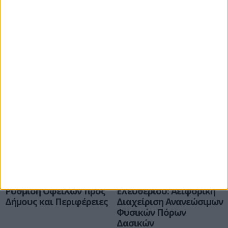
Δήμος Σερβίων
Δήμος Σερβίων
Υπογραφή Σύμβασης για
Ο Δήμος Σερβίων
Ψηφιακές Υπηρεσίες
υπέβαλε με επιτυχία
στον Δήμο Σερβίων
πρόταση στο καινοτόμο
ευρωπαϊκό πρόγραμμα
ALERT
Δήμος Σερβίων
Δήμος Σερβίων
Ρύθμιση Οφειλών προς
Ελευθερίου: Αειφορική
Δήμους και Περιφέρειες
Διαχείριση Ανανεώσιμων
Φυσικών Πόρων
Δασικών