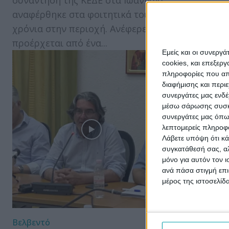
συνάντηση της ΚΕΔΕ στα Ιωάννινα
αναφέρθηκε στα φοιτητικά του
χρόνια στην περιοχή. Ανέφερε ότι
προέρχεται από ένα...
Εμείς και οι συνεργ
cookies, και επεξε
πληροφορίες που απο
διαφήμισης και περι
συνεργάτες μας ενδέ
μέσω σάρωσης συσκευ
συνεργάτες μας όπω
λεπτομερείς πληροφορ
Λάβετε υπόψη ότι κά
συγκατάθεσή σας, αλ
μόνο για αυτόν τον 
ανά πάσα στιγμή επι
μέρος της ιστοσελίδα
Βελβεντό
Δήμος Σερβ