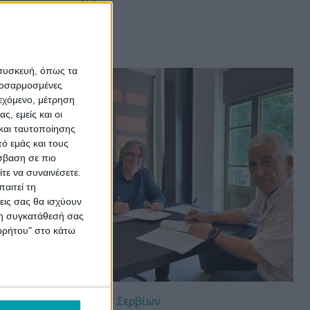
και...
 συσκευή, όπως τα
προσαρμοσμένες
ιεχόμενο, μέτρηση
ς, εμείς και οι
και ταυτοποίησης
ό εμάς και τους
σβαση σε πιο
τε να συναινέσετε.
αιτεί τη
εις σας θα ισχύουν
 τη συγκατάθεσή σας
ορρήτου" στο κάτω
Δήμος Σερβίων