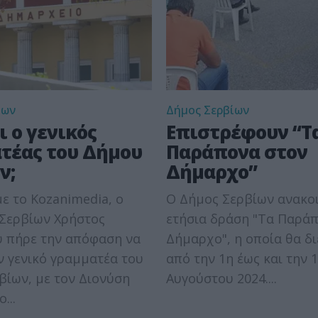
ίων
Δήμος Σερβίων
ι ο γενικός
Επιστρέφουν “Τ
τέας του Δήμου
Παράπονα στον
ν;
Δήμαρχο”
ε το Kozanimedia, ο
Ο Δήμος Σερβίων ανακοι
Σερβίων Χρήστος
ετήσια δράση "Τα Παρά
υ πήρε την απόφαση να
Δήμαρχο", η οποία θα δι
ν γενικό γραμματέα του
από την 1η έως και την 
βίων, με τον Διονύση
Αυγούστου 2024....
...