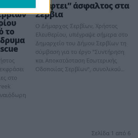
ήνυμα
“Πέφτει” άσφαλτος στα
ερβίων
Σέρβια
ρίου
Ο Δήμαρχος Σερβίων, Χρήστος
ό το
Ελευθερίου, υπέγραψε σήμερα στο
Ίδρυμα
Δημαρχείο του Δήμου Σερβίων τη
escue
σύμβαση για το έργο "Συντήρηση
ήστος
και Αποκατάσταση Εσωτερικής
 εκφράσει
Οδοποιίας Σερβίων", συνολικού...
ίες στο
reek
ενναιόδωρη
Σελίδα 1 από 6