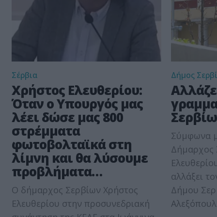
Σέρβια
Δήμος Σερβ
Χρήστος Ελευθερίου:
Αλλάζε
Όταν ο Yπουργός μας
γραμμα
λέει δώσε μας 800
Σερβίω
στρέμματα
Σύμφωνα μ
φωτοβολταϊκά στη
Δήμαρχος 
λίμνη και θα λύσουμε
Ελευθερίο
προβλήματα…
αλλάξει το
Ο δήμαρχος Σερβίων Χρήστος
Δήμου Σερ
Ελευθερίου στην προσυνεδριακή
Αλεξόπουλο