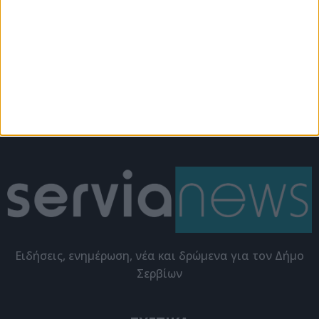
Σέρβια
Εκδηλώσεις
Το ΣτΕ ακύρωσε
Αθρόα προσέλευση στη
αποφάσεις για
παρουσίαση του
εγκατάσταση
βιβλίου της Χρυσάνθης
φωτοβολταϊκών στο
Καραγιαννίδου (video)
δάσος “Μάνα Νερού”
Eιδήσεις, ενημέρωση, νέα και δρώμενα για τον Δήμο
Σερβίων