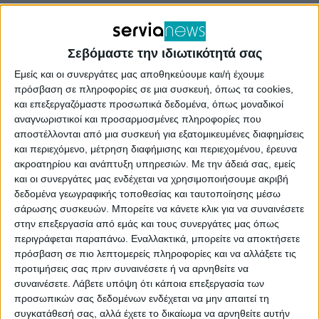
Σεβόμαστε την ιδιωτικότητά σας
Εμείς και οι συνεργάτες μας αποθηκεύουμε και/ή έχουμε
πρόσβαση σε πληροφορίες σε μια συσκευή, όπως τα cookies,
και επεξεργαζόμαστε προσωπικά δεδομένα, όπως μοναδικοί
αναγνωριστικοί και προσαρμοσμένες πληροφορίες που
αποστέλλονται από μια συσκευή για εξατομικευμένες διαφημίσεις
και περιεχόμενο, μέτρηση διαφήμισης και περιεχομένου, έρευνα
ακροατηρίου και ανάπτυξη υπηρεσιών.
Με την άδειά σας, εμείς
και οι συνεργάτες μας ενδέχεται να χρησιμοποιήσουμε ακριβή
δεδομένα γεωγραφικής τοποθεσίας και ταυτοποίησης μέσω
σάρωσης συσκευών. Μπορείτε να κάνετε κλικ για να συναινέσετε
στην επεξεργασία από εμάς και τους συνεργάτες μας όπως
Την Τετάρτη 7 Φεβρουαρίου 2024 και ώρα 21:00,
περιγράφεται παραπάνω. Εναλλακτικά, μπορείτε να αποκτήσετε
το ΔΣ του Μορφωτικού συλλόγου
πρόσβαση σε πιο λεπτομερείς πληροφορίες και να αλλάξετε τις
προτιμήσεις σας πριν συναινέσετε ή να αρνηθείτε να
Πλατανορρεύματος καλεί τους εκπροσώπους και
συναινέσετε.
Λάβετε υπόψη ότι κάποια επεξεργασία των
τους συμμετέχοντες στους αποκριάτικους
προσωπικών σας δεδομένων ενδέχεται να μην απαιτεί τη
συγκατάθεσή σας, αλλά έχετε το δικαίωμα να αρνηθείτε αυτήν