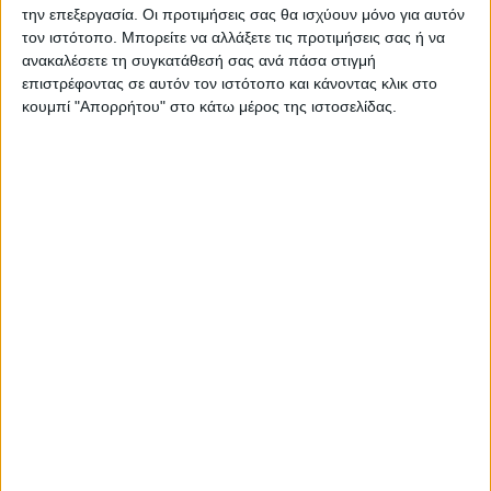
φανούς, σε συγκέντρωση – ενημέρωση στην
την επεξεργασία. Οι προτιμήσεις σας θα ισχύουν μόνο για αυτόν
τον ιστότοπο. Μπορείτε να αλλάξετε τις προτιμήσεις σας ή να
αίθουσα πολλαπλών χρήσεων της κοινότητας.
ανακαλέσετε τη συγκατάθεσή σας ανά πάσα στιγμή
επιστρέφοντας σε αυτόν τον ιστότοπο και κάνοντας κλικ στο
κουμπί "Απορρήτου" στο κάτω μέρος της ιστοσελίδας.