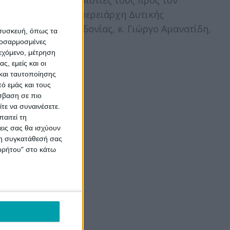
ευχαριστίες τους προς τον
Περιφερειάρχη Δυτικής
Μακεδονίας, κ. Γιώργο Αμανατίδη,
 συσκευή, όπως τα
για...
προσαρμοσμένες
ιεχόμενο, μέτρηση
ς, εμείς και οι
και ταυτοποίησης
ό εμάς και τους
σβαση σε πιο
τε να συναινέσετε.
αιτεί τη
εις σας θα ισχύουν
 τη συγκατάθεσή σας
ορρήτου" στο κάτω