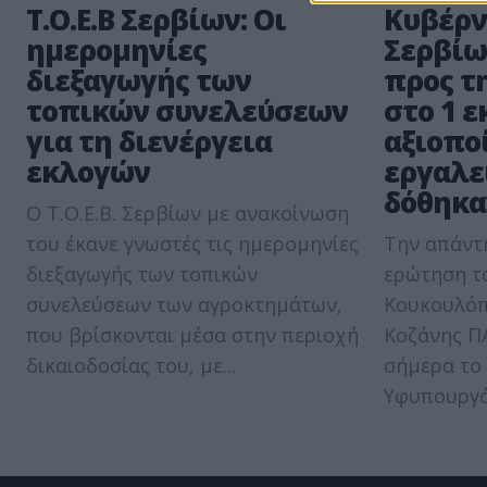
Τ.Ο.Ε.Β Σερβίων: Οι
Κυβέρνη
ημερομηνίες
Σερβίων
διεξαγωγής των
προς τ
τοπικών συνελεύσεων
στο 1 ε
για τη διενέργεια
αξιοπο
εκλογών
εργαλε
δόθηκαν
Ο Τ.Ο.Ε.Β. Σερβίων με ανακοίνωση
του έκανε γνωστές τις ημερομηνίες
Την απάντη
διεξαγωγής των τοπικών
ερώτηση τ
συνελεύσεων των αγροκτημάτων,
Κουκουλόπ
που βρίσκονται μέσα στην περιοχή
Κοζάνης Π
δικαιοδοσίας του, με...
σήμερα το
Υφυπουργός