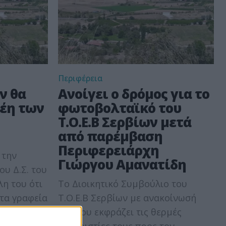
Περιφέρεια
ων θα
Ανοίγει ο δρόμος για το
ρέη των
φωτοβολταϊκό του
Τ.Ο.Ε.Β Σερβίων μετά
από παρέμβαση
Περιφερειάρχη
 την
Γιώργου Αμανατίδη
ου Δ.Σ. του
λη του ότι
Το Διοικητικό Συμβούλιο του
τα γραφεία
Τ.Ο.Ε.Β Σερβίων με ανακοίνωσή
του του εκφράζει τις θερμές