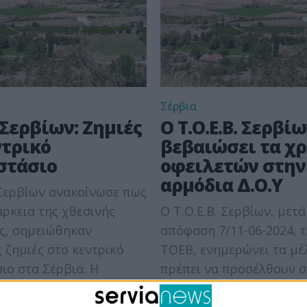
Σέρβια
. Σερβίων: Ζημιές
Ο T.O.E.B. Σερβί
ντρικό
βεβαιώσει τα χ
στάσιο
οφειλετών στην
αρμόδια Δ.Ο.Υ
 Σερβίων ανακοίνωσε πως
άρκεια της χθεσινής
O T.O.E.B. Σερβίων, μετά
ς, σημειώθηκαν
απόφαση 7/11-06-2024, τ
 ζημιές στο κεντρικό
ΤΟΕΒ, ενημερώνει τα μέ
ιο στα Σέρβια. Η
πρέπει να προσέλθουν σ
, συνοδευόμενη από
του όσοι ακόμη...