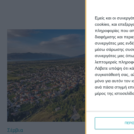
έντονη...
Εμείς και οι συνεργ
cookies, και επεξε
πληροφορίες που απο
διαφήμισης και περι
συνεργάτες μας ενδέ
μέσω σάρωσης συσκευ
συνεργάτες μας όπω
λεπτομερείς πληροφορ
Λάβετε υπόψη ότι κά
συγκατάθεσή σας, αλ
μόνο για αυτόν τον 
ανά πάσα στιγμή επι
μέρος της ιστοσελίδα
ΠΕΡΙ
Σέρβια
Σέρβια