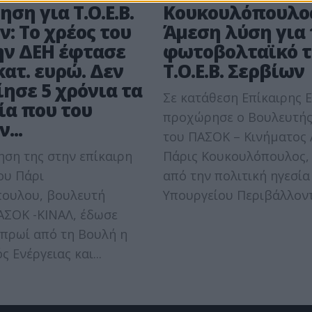
ση για Τ.Ο.Ε.Β.
Κουκουλόπουλος
: Το χρέος του
Άμεση λύση για 
ην ΔΕΗ έφτασε
φωτοβολταϊκό τ
κατ. ευρώ. Δεν
Τ.Ο.Ε.Β. Σερβίων
ίησε 5 χρόνια τα
Σε κατάθεση Επίκαιρης 
ία που του
προχώρησε ο Βουλευτής
...
του ΠΑΣΟΚ – Κινήματος 
ση της στην επίκαιρη
Πάρις Κουκουλόπουλος,
ου Πάρι
από την πολιτική ηγεσία
ουλου, βουλευτή
Υπουργείου Περιβάλλοντο
ΑΣΟΚ -ΚΙΝΑΛ, έδωσε
 πρωί από τη Βουλή η
 Ενέργειας και...