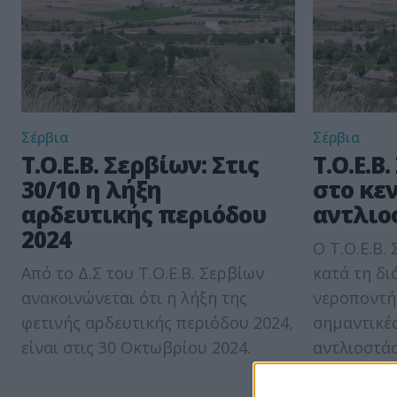
Σέρβια
Σέρβια
Τ.Ο.Ε.Β. Σερβίων: Στις
Τ.Ο.Ε.Β
30/10 η λήξη
στο κε
αρδευτικής περιόδου
αντλιο
2024
O Τ.Ο.Ε.Β.
Από το Δ.Σ του Τ.Ο.Ε.Β. Σερβίων
κατά τη δι
ανακοινώνεται ότι η λήξη της
νεροποντή
φετινής αρδευτικής περιόδου 2024,
σημαντικές
είναι στις 30 Οκτωβρίου 2024.
αντλιοστάσ
καταιγίδα