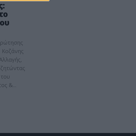
:
το
ου
Ερώτησης
 Κοζάνης
Αλλαγής,
 ζητώντας
 του
ς &...