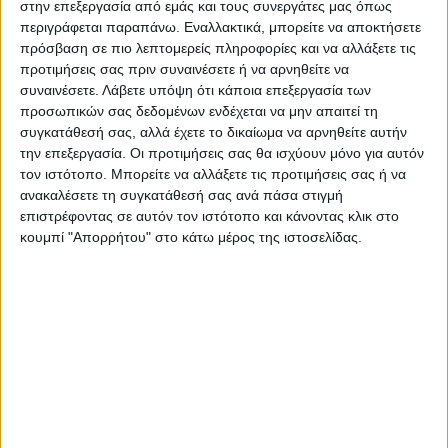
στην επεξεργασία από εμάς και τους συνεργάτες μας όπως
Α.Π.Θ. Αντιπρύτανη Έρευνας και Καινοτομίας
περιγράφεται παραπάνω. Εναλλακτικά, μπορείτε να αποκτήσετε
Κυριάκο Υάκινθο και τον Επιστημονικά Υπεύθυνο
πρόσβαση σε πιο λεπτομερείς πληροφορίες και να αλλάξετε τις
προτιμήσεις σας πριν συναινέσετε ή να αρνηθείτε να
της Προγραμματικής Σύμβασης Κωνσταντίνο
συναινέσετε.
Λάβετε υπόψη ότι κάποια επεξεργασία των
Κατάκαλο.
προσωπικών σας δεδομένων ενδέχεται να μην απαιτεί τη
συγκατάθεσή σας, αλλά έχετε το δικαίωμα να αρνηθείτε αυτήν
την επεξεργασία. Οι προτιμήσεις σας θα ισχύουν μόνο για αυτόν
τον ιστότοπο. Μπορείτε να αλλάξετε τις προτιμήσεις σας ή να
ανακαλέσετε τη συγκατάθεσή σας ανά πάσα στιγμή
επιστρέφοντας σε αυτόν τον ιστότοπο και κάνοντας κλικ στο
κουμπί "Απορρήτου" στο κάτω μέρος της ιστοσελίδας.