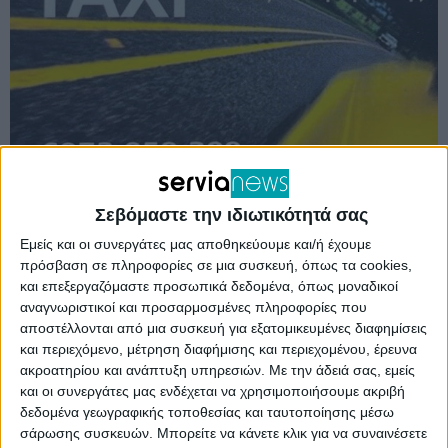
Σεβόμαστε την ιδιωτικότητά σας
Την προγραμματική σύμβαση
που αφορά στις
Εμείς και οι συνεργάτες μας αποθηκεύουμε και/ή έχουμε
πρόσβαση σε πληροφορίες σε μια συσκευή, όπως τα cookies,
εργασίες ερευνητικού σκοπού με θέματα
και επεξεργαζόμαστε προσωπικά δεδομένα, όπως μοναδικοί
λειτουργίας και δομικής ασφάλειας της Υψηλής
αναγνωριστικοί και προσαρμοσμένες πληροφορίες που
αποστέλλονται από μια συσκευή για εξατομικευμένες διαφημίσεις
Γέφυρας Σερβίων, υπέγραψε σήμερα Δευτέρα 3
και περιεχόμενο, μέτρηση διαφήμισης και περιεχομένου, έρευνα
Ιουνίου ο Περιφερειάρχης Δυτικής Μακεδονίας
ακροατηρίου και ανάπτυξη υπηρεσιών.
Με την άδειά σας, εμείς
και οι συνεργάτες μας ενδέχεται να χρησιμοποιήσουμε ακριβή
Γιώργος Αμανατίδης με τον Πρόεδρο της
δεδομένα γεωγραφικής τοποθεσίας και ταυτοποίησης μέσω
Επιτροπής Ερευνών και Διαχείρισης Ε.Λ.Κ.Ε./
σάρωσης συσκευών. Μπορείτε να κάνετε κλικ για να συναινέσετε