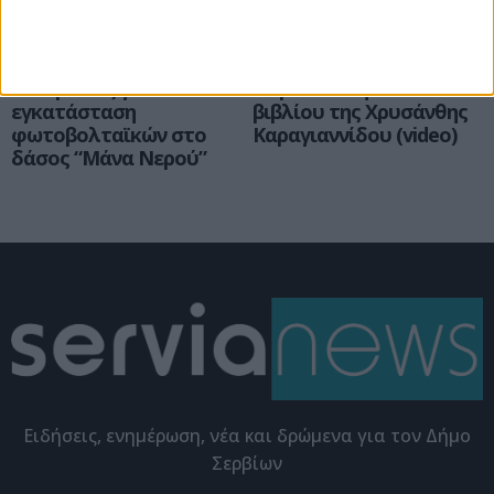
Σέρβια
Εκδηλώσεις
Το ΣτΕ ακύρωσε
Αθρόα προσέλευση στη
αποφάσεις για
παρουσίαση του
εγκατάσταση
βιβλίου της Χρυσάνθης
φωτοβολταϊκών στο
Καραγιαννίδου (video)
δάσος “Μάνα Νερού”
Eιδήσεις, ενημέρωση, νέα και δρώμενα για τον Δήμο
Σερβίων