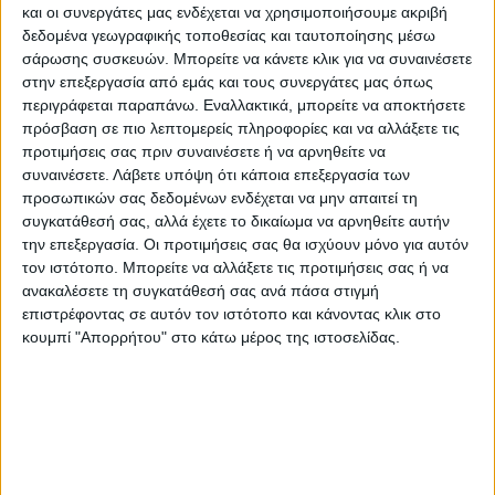
περιλάμβαναν την διαγράμμιση του νέου
και οι συνεργάτες μας ενδέχεται να χρησιμοποιήσουμε ακριβή
ασφαλτοτάπητα στο μήκος των τριακοσίων
δεδομένα γεωγραφικής τοποθεσίας και ταυτοποίησης μέσω
σάρωσης συσκευών. Μπορείτε να κάνετε κλικ για να συναινέσετε
μέτρων της προβολοδόμησης της γέφυρας.
στην επεξεργασία από εμάς και τους συνεργάτες μας όπως
Σκοπός των εργασιών ήταν η αποφυγή
περιγράφεται παραπάνω. Εναλλακτικά, μπορείτε να αποκτήσετε
πρόσβαση σε πιο λεπτομερείς πληροφορίες και να αλλάξετε τις
περαιτέρω οξείδωσης του σιδηρού οπλισμού και
προτιμήσεις σας πριν συναινέσετε ή να αρνηθείτε να
των τενόντων των προβόλων, ενόψει της
συναινέσετε.
Λάβετε υπόψη ότι κάποια επεξεργασία των
προσωπικών σας δεδομένων ενδέχεται να μην απαιτεί τη
έναρξης των εργασιών ενίσχυσης και
συγκατάθεσή σας, αλλά έχετε το δικαίωμα να αρνηθείτε αυτήν
την επεξεργασία. Οι προτιμήσεις σας θα ισχύουν μόνο για αυτόν
αναβάθμισης του συνόλου της γέφυρας.
τον ιστότοπο. Μπορείτε να αλλάξετε τις προτιμήσεις σας ή να
ανακαλέσετε τη συγκατάθεσή σας ανά πάσα στιγμή
Ωστόσο, σύμφωνα με τις οδηγίες των
επιστρέφοντας σε αυτόν τον ιστότοπο και κάνοντας κλικ στο
κουμπί "Απορρήτου" στο κάτω μέρος της ιστοσελίδας.
επιστημονικών υπευθύνων του Αριστοτελείου
Πανεπιστημίου Θεσσαλονίκης, είναι απαραίτητη
η αυστηρή τήρηση των περιοριστικών μέτρων
οδικής κυκλοφορίας για την ασφαλή διέλευση
των οχημάτων μέχρι την εκκίνηση των εργασιών.