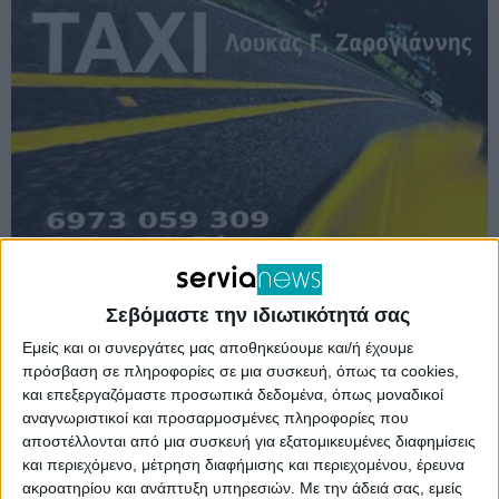
Σεβόμαστε την ιδιωτικότητά σας
Ο Αντιπεριφερειάρχης Τεχνικών Έργων Χάρης
Εμείς και οι συνεργάτες μας αποθηκεύουμε και/ή έχουμε
Γκοβεδάρος ανακοίνωσε ότι ολοκληρώθηκε
το
πρόσβαση σε πληροφορίες σε μια συσκευή, όπως τα cookies,
έργο της στεγάνωσης της πλάκας καταστρώματος
και επεξεργαζόμαστε προσωπικά δεδομένα, όπως μοναδικοί
αναγνωριστικοί και προσαρμοσμένες πληροφορίες που
και της ορθής απορροής των ομβρίων υδάτων
αποστέλλονται από μια συσκευή για εξατομικευμένες διαφημίσεις
στη Υψηλή Γέφυρα Σερβίων. Οι τελικές εργασίες
και περιεχόμενο, μέτρηση διαφήμισης και περιεχομένου, έρευνα
ακροατηρίου και ανάπτυξη υπηρεσιών.
Με την άδειά σας, εμείς