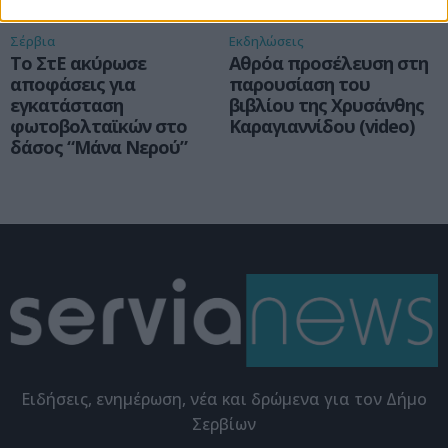
Σέρβια
Εκδηλώσεις
Το ΣτΕ ακύρωσε
Αθρόα προσέλευση στη
αποφάσεις για
παρουσίαση του
εγκατάσταση
βιβλίου της Χρυσάνθης
φωτοβολταϊκών στο
Καραγιαννίδου (video)
δάσος “Μάνα Νερού”
Eιδήσεις, ενημέρωση, νέα και δρώμενα για τον Δήμο
Σερβίων